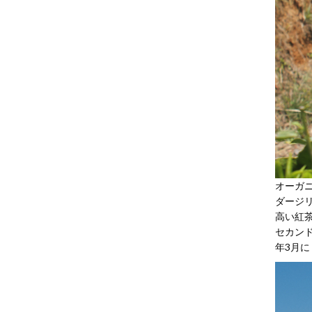
オーガ
ダージ
高い紅
セカンド
年3月