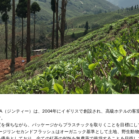
TEA（ジンティー）は、2004年にイギリスで創設され、高級ホテル
す。
質を保ちながら、パッケージからプラスチックを取りくことを目標にし
Gダージリンセカンドフラッシュはオーガニック基準として土地、野生動
を優先としており、全ての紅茶の80%を無農薬で栽培することを目指し