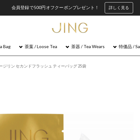
会員登録で500円オフクーポンプレゼント！
詳しく見る
 Bag
茶葉 / Loose Tea
茶器 / Tea Wears
特価品 / Sa
 ダージリン セカンドフラッシュ ティーバッグ 25袋