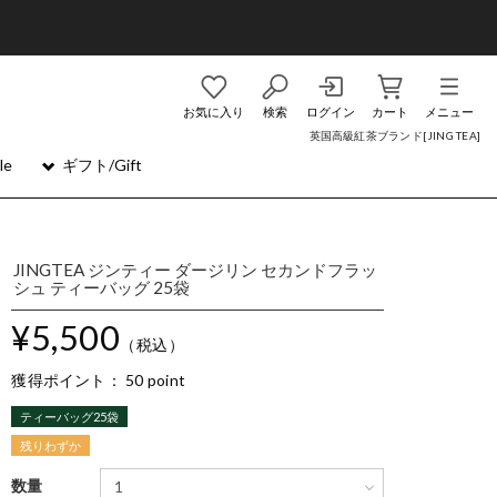
お気に入り
検索
ログイン
カート
メニュー
英国高級紅茶ブランド[JING TEA]
le
ギフト/Gift
JINGTEA ジンティー ダージリン セカンドフラッ
シュ ティーバッグ 25袋
¥5,500
（税込）
獲得ポイント：
50 point
ティーバッグ25袋
残りわずか
数量