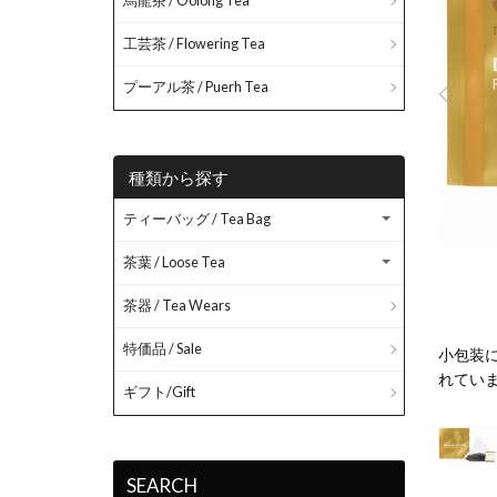
烏龍茶 / Oolong Tea
工芸茶 / Flowering Tea
プーアル茶 / Puerh Tea
種類から探す
ティーバッグ / Tea Bag
茶葉 / Loose Tea
茶器 / Tea Wears
特価品 / Sale
気の移り変わりが激しいところです。霧に包まれた茶葉はダ
小包装
味しさの秘訣です。
れてい
ギフト/Gift
SEARCH