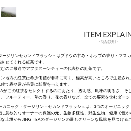
ITEM EXPLAI
- 商品説明 -
Gのダージリンセカンドフラッシュはブドウの甘み・ホップの香り・マス
揚させてくれる紅茶です。
飲むのに最適でアフタヌーンティーの代表格の紅茶です。
リン地方の紅茶は希少価値が非常に高く、標高が高いところで生産され
気候で霧や露が茶葉に影響を与えます。
G TEAがこの紅茶をセレクトするのにあたり、透明感、風味の明るさ、
さ、フルーティー、草の香り、花の香りなど、全ての要素を含むダージ
Gオーガニック・ダージリン・セカンドフラッシュは、3つのオーガニッ
産に意欲的なオーナーの保護の元、生物多様性、野生生物、健康で豊か
な土壌からJING TEAのダージリンの最もクリーンな風味を見つけ