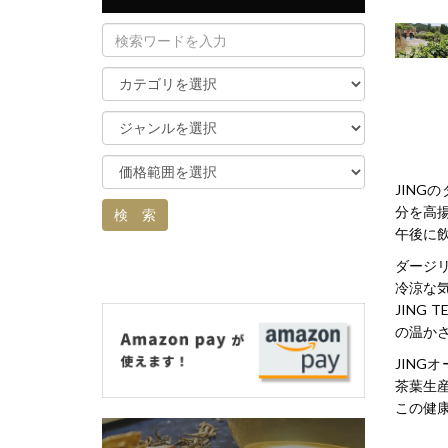
JIN
分を高
午後に
ダージ
冷涼な
JIN
の温か
JIN
茶葉生
この健康