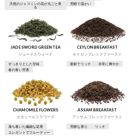
天然のジャスミンの花が丸ごと香
芳醇で温かい
る
JADE SWORD GREEN TEA
CEYLON BREAKFAST
ジェードスウォード
セイロンブレックファースト
すっきりとした甘味
新鮮でリッチ
非常に爽やか
春の青い芳香
CHAMOMILE FLOWERS
ASSAM BREAKFAST
カモミールフラワーズ
アッサム ブレックファースト
落ち着いた繊細な花香
芳醇な香り
リッチ
エレガントでフルーティー