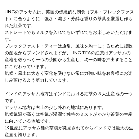
JINGのアッサムは、英国の伝統的な朝食（フル・ブレックファス
ト）に合うように、強さ・濃さ・芳醇な香りの茶葉を厳選し作ら
れた紅茶です。
ストレートでもミルクを入れてもいずれでもお楽しみいただけま
す。
ブレックファスト・ティーは通常、風味を均一にするために複数
の産地からブレンドされますが、JING TEAの紅茶はアッサムの
産地を敬うべく一つの茶園から生産し、均一の味を抽出すること
にこだわっています。
気候・風土に大きく変化を受けない常に力強い味をお客様にお楽
しみ頂けるよう努力しています。
インドのアッサム地方はインドにおける紅茶の３大生産地の一つ
です。
アッサム地方は右上の少し外れた地域にあります。
気候気温が高くは空気が湿潤で独特のミストがかかり茶葉の生産
に向いている地域です。
19世紀にアッサム種の茶樹が発見されてからインドでは最大の生
産量を誇ります。