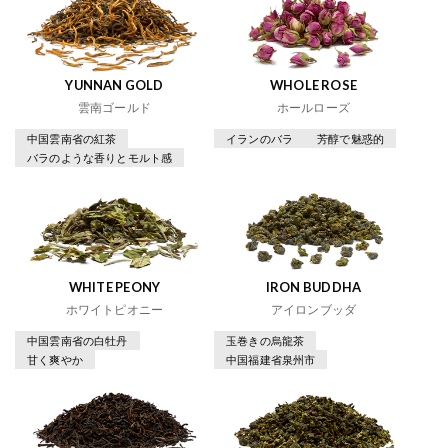
YUNNAN GOLD
WHOLE ROSE
雲南ゴールド
ホールローズ
中国雲南省の紅茶
イランのバラ
芳醇で魅惑的
バラのような香りとモルト感
WHITE PEONY
IRON BUDDHA
ホワイトピオニー
アイロンブッダ
中国雲南省の白牡丹
玉巻きの烏龍茶
甘く爽やか
中国福建省泉州市