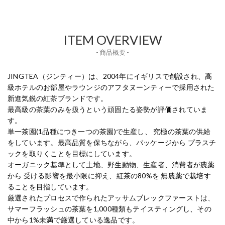
ITEM OVERVIEW
- 商品概要 -
JINGTEA（ジンティー）は、2004年にイギリスで創設され、高
級ホテルのお部屋やラウンジのアフタヌーンティーで採用された
新進気鋭の紅茶ブランドです。
最高級の茶葉のみを扱うという頑固たる姿勢が評価されていま
す。
単一茶園(1品種につき一つの茶園)で生産し、 究極の茶葉の供給
をしています。最高品質を保ちながら、パッケージから プラスチ
ックを取りくことを目標にしています。
オーガニック基準として土地、野生動物、生産者、消費者が農薬
から 受ける影響を最小限に抑え、紅茶の80%を 無農薬で栽培す
ることを目指しています。
厳選されたプロセスで作られたアッサムブレックファーストは、
サマーフラッシュの茶葉を1,000種類もテイスティングし、その
中から1%未満で厳選している逸品です。