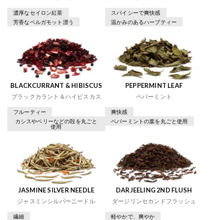
濃厚なセイロン紅茶
スパイシーで爽快感
芳香なベルガモット漂う
温かみのあるハーブティー
BLACKCURRANT & HIBISCUS
PEPPERMINT LEAF
ブラックカラント＆ハイビスカス
ペパーミント
フルーティー
爽快感
カシスやベリーなどの殻を丸ごと
ペパーミントの葉を丸ごと使用
使用
JASMINE SILVER NEEDLE
DARJEELING 2ND FLUSH
ジャスミンシルバーニードル
ダージリンセカンドフラッシュ
繊細
軽やかで、爽やか