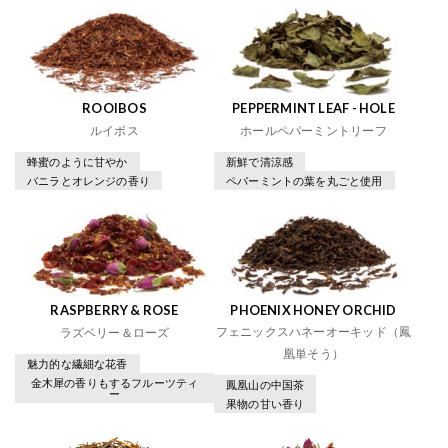
ROOIBOS
PEPPERMINT LEAF - HOLE
ルイボス
ホールペパーミントリーフ
蜂蜜のように甘やか
新鮮で清涼感
バニラとオレンジの香り
ペパーミントの葉を丸ごと使用
RASPBERRY & ROSE
PHOENIX HONEY ORCHID
フェニックスハネーオーキッド（鳳
ラズベリー＆ローズ
凰単そう）
魅力的な繊細な花香
金木犀の香りもするフルーツティ
鳳凰山の中国茶
ー
果物の甘い香り