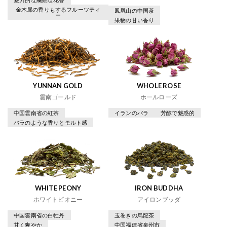
金木犀の香りもするフルーツティ
鳳凰山の中国茶
ー
果物の甘い香り
YUNNAN GOLD
WHOLE ROSE
雲南ゴールド
ホールローズ
中国雲南省の紅茶
イランのバラ
芳醇で魅惑的
バラのような香りとモルト感
WHITE PEONY
IRON BUDDHA
ホワイトピオニー
アイロンブッダ
中国雲南省の白牡丹
玉巻きの烏龍茶
甘く爽やか
中国福建省泉州市