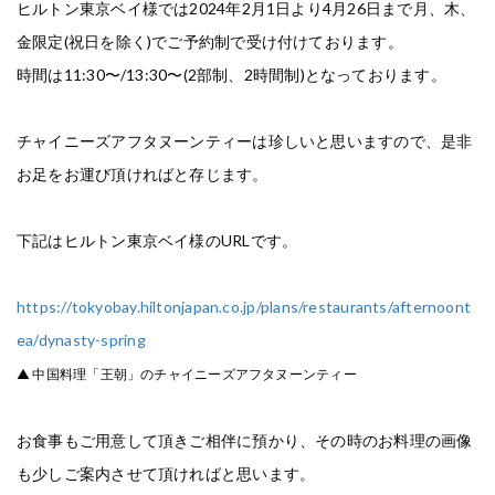
ヒルトン東京ベイ様では2024年2月1日より4月26日まで
月、木、
金限定(祝日を除く)でご予約制で受け付けております。
時間は11:30〜/13:30〜(2部制、2時間制)となっております。
チャイニーズアフタヌーンティーは珍しいと思いますので、
是非
お足をお運び頂ければと存じます。
下記はヒルトン東京ベイ様のURLです。
https://tokyobay.hiltonjapan.co.jp/plans/restaurants/afternoont
ea/dynasty-spring
▲ 中国料理「王朝」のチャイニーズアフタヌーンティー
お食事もご用意して頂きご相伴に預かり、
その時のお料理の画像
も少しご案内させて頂ければと思います。