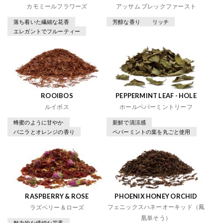
カモミールフラワーズ
アッサム ブレックファースト
落ち着いた繊細な花香
芳醇な香り
リッチ
エレガントでフルーティー
ROOIBOS
PEPPERMINT LEAF - HOLE
ルイボス
ホールペパーミントリーフ
蜂蜜のように甘やか
新鮮で清涼感
バニラとオレンジの香り
ペパーミントの葉を丸ごと使用
RASPBERRY & ROSE
PHOENIX HONEY ORCHID
フェニックスハネーオーキッド（鳳
ラズベリー＆ローズ
凰単そう）
魅力的な繊細な花香