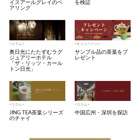
イスアールグレイのペ
を検証
アリング
<コラム>
<キャンペーン>
奥日光にたたずむラグ
サンプル品の茶葉をプ
ジュアリーホテル
レゼント
「ザ・リッツ・カール
トン日光」
<コラム>
<コラム>
JING TEA茶葉シリーズ
中国広州・深圳を探訪
のチャイ