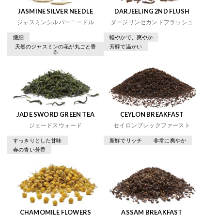
JASMINE SILVER NEEDLE
DARJEELING 2ND FLUSH
ジャスミンシルバーニードル
ダージリンセカンドフラッシュ
繊細
軽やかで、爽やか
天然のジャスミンの花が丸ごと香
芳醇で温かい
る
JADE SWORD GREEN TEA
CEYLON BREAKFAST
ジェードスウォード
セイロンブレックファースト
すっきりとした甘味
新鮮でリッチ
非常に爽やか
春の青い芳香
CHAMOMILE FLOWERS
ASSAM BREAKFAST