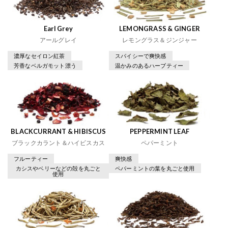
Earl Grey
LEMONGRASS & GINGER
アールグレイ
レモングラス＆ジンジャー
濃厚なセイロン紅茶
スパイシーで爽快感
芳香なベルガモット漂う
温かみのあるハーブティー
BLACKCURRANT & HIBISCUS
PEPPERMINT LEAF
ブラックカラント＆ハイビスカス
ペパーミント
フルーティー
爽快感
カシスやベリーなどの殻を丸ごと
ペパーミントの葉を丸ごと使用
使用