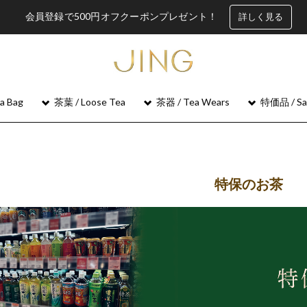
会員登録で500円オフクーポンプレゼント！
詳しく見る
 Bag
茶葉 / Loose Tea
茶器 / Tea Wears
特価品 / Sa
特保のお茶