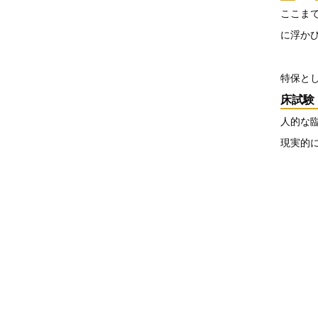
ここま
に浮か
特保と
床試験
人的な
現実的