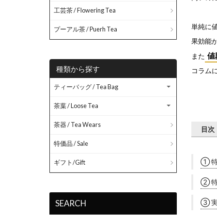
工芸茶 / Flowering Tea
単純に
プーアル茶 / Puerh Tea
果効能
値
また
種類から探す
コラム
ティーバッグ / Tea Bag
茶葉 / Loose Tea
茶器 / Tea Wears
目次
特価品 / Sale
① 
ギフト/Gift
② 
③ 
SEARCH