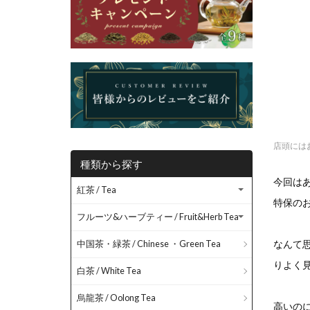
店頭には
種類から探す
今回はあ
紅茶 / Tea
特保の
フルーツ&ハーブティー / Fruit&Herb Tea
なんて
中国茶・緑茶 / Chinese ・Green Tea
りよく
白茶 / White Tea
烏龍茶 / Oolong Tea
高いの