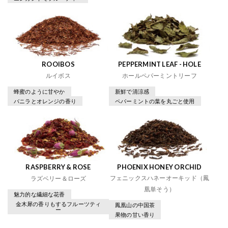
ROOIBOS
PEPPERMINT LEAF - HOLE
ルイボス
ホールペパーミントリーフ
蜂蜜のように甘やか
新鮮で清涼感
バニラとオレンジの香り
ペパーミントの葉を丸ごと使用
RASPBERRY & ROSE
PHOENIX HONEY ORCHID
フェニックスハネーオーキッド（鳳
ラズベリー＆ローズ
凰単そう）
魅力的な繊細な花香
金木犀の香りもするフルーツティ
鳳凰山の中国茶
ー
果物の甘い香り