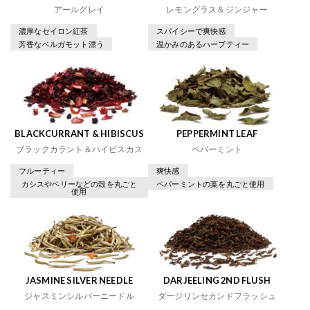
アールグレイ
レモングラス＆ジンジャー
濃厚なセイロン紅茶
スパイシーで爽快感
芳香なベルガモット漂う
温かみのあるハーブティー
BLACKCURRANT & HIBISCUS
PEPPERMINT LEAF
ブラックカラント＆ハイビスカス
ペパーミント
フルーティー
爽快感
カシスやベリーなどの殻を丸ごと
ペパーミントの葉を丸ごと使用
使用
JASMINE SILVER NEEDLE
DARJEELING 2ND FLUSH
ジャスミンシルバーニードル
ダージリンセカンドフラッシュ