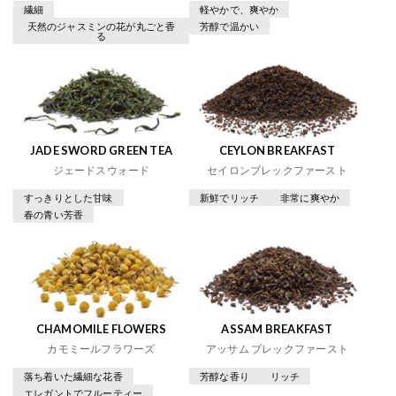
繊細
軽やかで、爽やか
天然のジャスミンの花が丸ごと香
芳醇で温かい
る
JADE SWORD GREEN TEA
CEYLON BREAKFAST
ジェードスウォード
セイロンブレックファースト
すっきりとした甘味
新鮮でリッチ
非常に爽やか
春の青い芳香
CHAMOMILE FLOWERS
ASSAM BREAKFAST
カモミールフラワーズ
アッサム ブレックファースト
落ち着いた繊細な花香
芳醇な香り
リッチ
エレガントでフルーティー