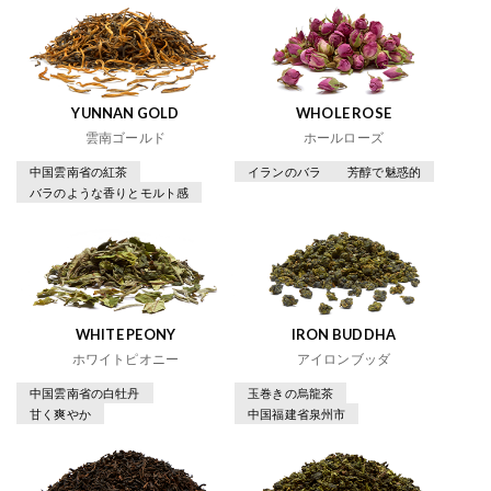
YUNNAN GOLD
WHOLE ROSE
雲南ゴールド
ホールローズ
中国雲南省の紅茶
イランのバラ
芳醇で魅惑的
バラのような香りとモルト感
WHITE PEONY
IRON BUDDHA
ホワイトピオニー
アイロンブッダ
中国雲南省の白牡丹
玉巻きの烏龍茶
甘く爽やか
中国福建省泉州市