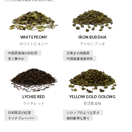
WHITE PEONY
IRON BUDDHA
ホワイトピオニー
アイロンブッダ
中国雲南省の白牡丹
玉巻きの烏龍茶
甘く爽やか
中国福建省泉州市
LYCHEE RED
YELLOW GOLD OOLONG
ライチレッド
安渓黄金桂
日本限定の紅茶
シロップのような甘さ
ライチフレーバー
独特豪華な香り