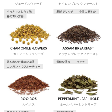
ジェードスウォード
セイロンブレックファースト
すっきりとした甘味
新鮮でリッチ
非常に爽やか
春の青い芳香
CHAMOMILE FLOWERS
ASSAM BREAKFAST
カモミールフラワーズ
アッサム ブレックファースト
落ち着いた繊細な花香
芳醇な香り
リッチ
エレガントでフルーティー
ROOIBOS
PEPPERMINT LEAF - HOLE
ルイボス
ホールペパーミントリーフ