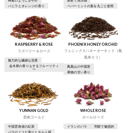
蜂蜜のように甘やか
新鮮で清涼感
バニラとオレンジの香り
ペパーミントの葉を丸ごと使用
RASPBERRY & ROSE
PHOENIX HONEY ORCHID
フェニックスハネーオーキッド（鳳
ラズベリー＆ローズ
凰単そう）
魅力的な繊細な花香
金木犀の香りもするフルーツティ
鳳凰山の中国茶
ー
果物の甘い香り
YUNNAN GOLD
WHOLE ROSE
雲南ゴールド
ホールローズ
中国雲南省の紅茶
イランのバラ
芳醇で魅惑的
バラのような香りとモルト感