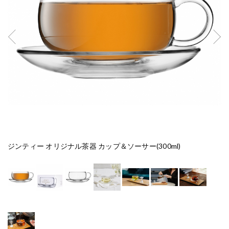
ジンティー オリジナル茶器 カップ＆ソーサー(300ml)
ジ