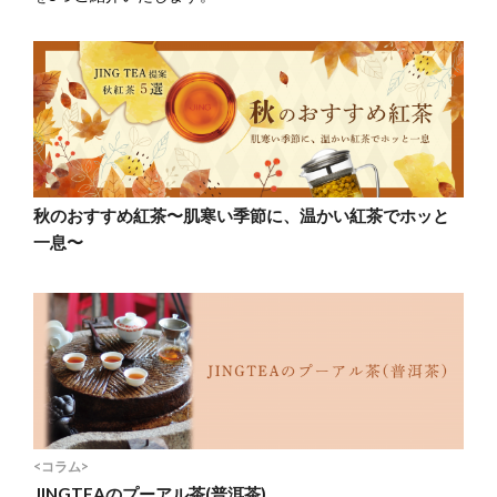
秋のおすすめ紅茶〜肌寒い季節に、温かい紅茶でホッと
一息〜
<コラム>
JINGTEAのプーアル茶(普洱茶)