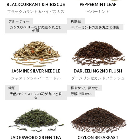
BLACKCURRANT & HIBISCUS
PEPPERMINT LEAF
ブラックカラント＆ハイビスカス
ペパーミント
フルーティー
爽快感
カシスやベリーなどの殻を丸ごと
ペパーミントの葉を丸ごと使用
使用
JASMINE SILVER NEEDLE
DARJEELING 2ND FLUSH
ジャスミンシルバーニードル
ダージリンセカンドフラッシュ
繊細
軽やかで、爽やか
天然のジャスミンの花が丸ごと香
芳醇で温かい
る
JADE SWORD GREEN TEA
CEYLON BREAKFAST