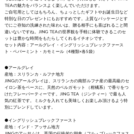
TEAの魅力をバランスよく楽しんでいただけます。
ご自宅用としてはもちろん、ちょっとしたギフトやお誕生日など
特別な日のプレゼントにもおすすめです。上質なパッケージとす
でにご存知の洗練された味わいは、贈る相手にも喜ばれること間
違いないですね。JING TEAの世界観を手軽に体験できるこのセ
ットは豊かな時間をもたらしてくれるイチオシです。
セット内容：アールグレイ・イングリッシュブレックファース
ト・ペパーミント・カモミール（4種類×各5袋）
●アールグレイ
産地：スリランカ・ルフナ地方
JINGのアールグレイは、スリランカの南部ルフナ産の最高級のセ
イロン茶をベースに、天然のベルガモット （柑橘系）で香りをつ
けたフレーバーティーです。JING TEA（ジンティー）で最も人
気の紅茶です。ミルクを入れても美味しくお楽しみ頂けるよう特
別にブレンドしています。
●イングリッシュブレックファースト
産地：インド・アッサム地方
JINGのアッサムは、英国の伝統的な朝食（フル・ブレックファス