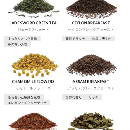
JADE SWORD GREEN TEA
CEYLON BREAKFAST
ジェードスウォード
セイロンブレックファースト
すっきりとした甘味
新鮮でリッチ
非常に爽やか
春の青い芳香
CHAMOMILE FLOWERS
ASSAM BREAKFAST
カモミールフラワーズ
アッサム ブレックファースト
落ち着いた繊細な花香
芳醇な香り
リッチ
エレガントでフルーティー