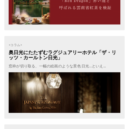
<コラム>
奥日光にたたずむラグジュアリーホテル「ザ・リ
ッツ・カールトン日光」
窓枠が切り取る、一幅の絵画のような景色 日光...といえ...