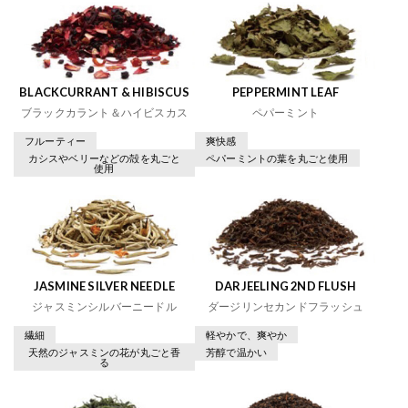
BLACKCURRANT & HIBISCUS
PEPPERMINT LEAF
ブラックカラント＆ハイビスカス
ペパーミント
フルーティー
爽快感
カシスやベリーなどの殻を丸ごと
ペパーミントの葉を丸ごと使用
使用
JASMINE SILVER NEEDLE
DARJEELING 2ND FLUSH
ジャスミンシルバーニードル
ダージリンセカンドフラッシュ
繊細
軽やかで、爽やか
天然のジャスミンの花が丸ごと香
芳醇で温かい
る