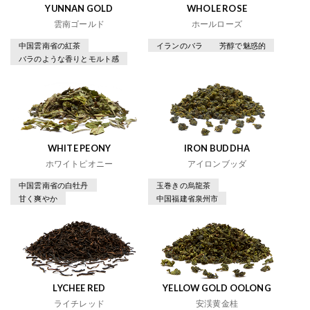
YUNNAN GOLD
WHOLE ROSE
雲南ゴールド
ホールローズ
中国雲南省の紅茶
イランのバラ
芳醇で魅惑的
バラのような香りとモルト感
WHITE PEONY
IRON BUDDHA
ホワイトピオニー
アイロンブッダ
中国雲南省の白牡丹
玉巻きの烏龍茶
甘く爽やか
中国福建省泉州市
LYCHEE RED
YELLOW GOLD OOLONG
ライチレッド
安渓黄金桂