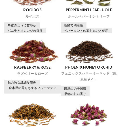
ROOIBOS
PEPPERMINT LEAF - HOLE
ルイボス
ホールペパーミントリーフ
蜂蜜のように甘やか
新鮮で清涼感
バニラとオレンジの香り
ペパーミントの葉を丸ごと使用
RASPBERRY & ROSE
PHOENIX HONEY ORCHID
フェニックスハネーオーキッド（鳳
ラズベリー＆ローズ
凰単そう）
魅力的な繊細な花香
金木犀の香りもするフルーツティ
鳳凰山の中国茶
ー
果物の甘い香り