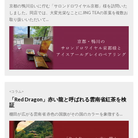
京都の鴨川沿いに佇む「サロンドロワイヤル京都」様を訪問いた
しました。同店では、大変光栄なことにJING TEAの茶葉を複数お
取り扱いいただいて...
<コラム>
「Red Dragon」赤い龍と呼ばれる雲南省紅茶を検
証
棚田が広がる雲南省 赤色の国旗がその国のカラーを象徴する...