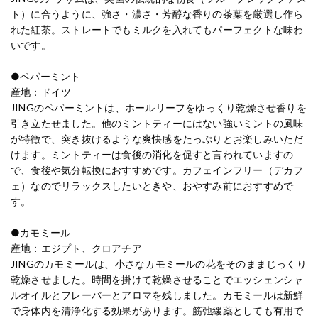
ト）に合うように、強さ・濃さ・芳醇な香りの茶葉を厳選し作ら
れた紅茶。ストレートでもミルクを入れてもパーフェクトな味わ
いです。
●ペパーミント
産地：ドイツ
JINGのペパーミントは、ホールリーフをゆっくり乾燥させ香りを
引き立たせました。他のミントティーにはない強いミントの風味
が特徴で、突き抜けるような爽快感をたっぷりとお楽しみいただ
けます。ミントティーは食後の消化を促すと言われていますの
で、食後や気分転換におすすめです。カフェインフリー（デカフ
ェ）なのでリラックスしたいときや、おやすみ前におすすめで
す。
●カモミール
産地：エジプト、クロアチア
JINGのカモミールは、小さなカモミールの花をそのままじっくり
乾燥させました。時間を掛けて乾燥させることでエッシェンシャ
ルオイルとフレーバーとアロマを残しました。カモミールは新鮮
で身体内を清浄化する効果があります。筋弛緩薬としても有用で