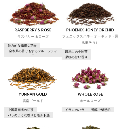
RASPBERRY & ROSE
PHOENIX HONEY ORCHID
フェニックスハネーオーキッド（鳳
ラズベリー＆ローズ
凰単そう）
魅力的な繊細な花香
金木犀の香りもするフルーツティ
鳳凰山の中国茶
ー
果物の甘い香り
YUNNAN GOLD
WHOLE ROSE
雲南ゴールド
ホールローズ
中国雲南省の紅茶
イランのバラ
芳醇で魅惑的
バラのような香りとモルト感