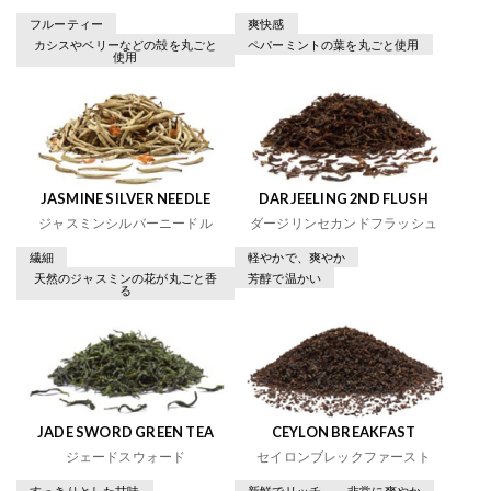
フルーティー
爽快感
カシスやベリーなどの殻を丸ごと
ペパーミントの葉を丸ごと使用
使用
JASMINE SILVER NEEDLE
DARJEELING 2ND FLUSH
ジャスミンシルバーニードル
ダージリンセカンドフラッシュ
繊細
軽やかで、爽やか
天然のジャスミンの花が丸ごと香
芳醇で温かい
る
JADE SWORD GREEN TEA
CEYLON BREAKFAST
ジェードスウォード
セイロンブレックファースト
すっきりとした甘味
新鮮でリッチ
非常に爽やか