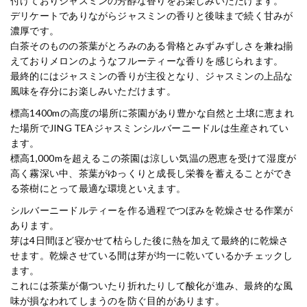
付けておりジャスミンの芳醇な香りをお楽しみいただけます。
デリケートでありながらジャスミンの香りと後味まで続く甘みが
濃厚です。
白茶そのものの茶葉がとろみのある骨格とみずみずしさを兼ね揃
えておりメロンのようなフルーティーな香りを感じられます。
最終的にはジャスミンの香りが主役となり、ジャスミンの上品な
風味を存分にお楽しみいただけます。
標高1400mの高度の場所に茶園があり豊かな自然と土壌に恵まれ
た場所でJING TEAジャスミンシルバーニードルは生産されてい
ます。
標高1,000mを超えるこの茶園は涼しい気温の恩恵を受けて湿度が
高く霧深い中、茶葉がゆっくりと成長し栄養を蓄えることができ
る茶樹にとって最適な環境といえます。
シルバーニードルティーを作る過程でつぼみを乾燥させる作業が
あります。
芽は4日間ほど寝かせて枯らした後に熱を加えて最終的に乾燥さ
せます。乾燥させている間は芽が均一に乾いているかチェックし
ます。
これには茶葉が傷ついたり折れたりして酸化が進み、最終的な風
味が損なわれてしまうのを防ぐ目的があります。