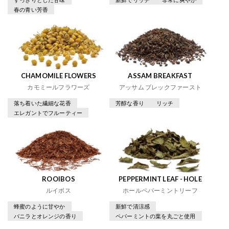
春の青い芳香
CHAMOMILE FLOWERS
ASSAM BREAKFAST
カモミールフラワーズ
アッサム ブレックファースト
落ち着いた繊細な花香
芳醇な香り
リッチ
エレガントでフルーティー
ROOIBOS
PEPPERMINT LEAF - HOLE
ルイボス
ホールペパーミントリーフ
蜂蜜のように甘やか
新鮮で清涼感
バニラとオレンジの香り
ペパーミントの葉を丸ごと使用