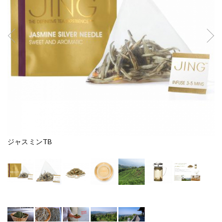
ジャスミンTB
ジ