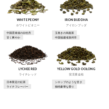
WHITE PEONY
IRON BUDDHA
ホワイトピオニー
アイロンブッダ
中国雲南省の白牡丹
玉巻きの烏龍茶
甘く爽やか
中国福建省泉州市
LYCHEE RED
YELLOW GOLD OOLONG
ライチレッド
安渓黄金桂
日本限定の紅茶
シロップのような甘さ
ライチフレーバー
独特豪華な香り