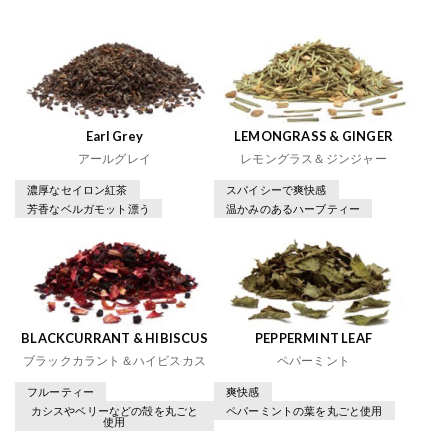
Earl Grey
LEMONGRASS & GINGER
アールグレイ
レモングラス＆ジンジャー
濃厚なセイロン紅茶
スパイシーで爽快感
芳香なベルガモット漂う
温かみのあるハーブティー
BLACKCURRANT & HIBISCUS
PEPPERMINT LEAF
ブラックカラント＆ハイビスカス
ペパーミント
フルーティー
爽快感
カシスやベリーなどの殻を丸ごと
ペパーミントの葉を丸ごと使用
使用