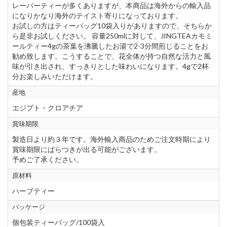
レーバーティーが多くありますが、本商品は海外からの輸入品
になりかなり海外のテイスト寄りになっております。
お試しの方はティーバッグ10袋入りがありますので、そちらか
ら是非お試しください。 容量250mlに対して、JINGTEAカモミ
ールティー4gの茶葉を沸騰したお湯で2-3分間煎じることをお
勧め致します。こうすることで、花全体が持つ自然な活力と風
味が引き出され、すっきりとした味わいになります。4gで2杯
分お楽しみいただけます。
産地
エジプト・クロアチア
賞味期限
製造日より約３年です。海外輸入商品のためご注文時期により
賞味期限にばらつきが出る可能がございます。
予めご了承ください。
原材料
ハーブティー
パッケージ
個包装ティーバッグ/100袋入