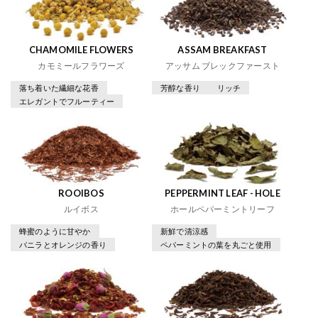
CHAMOMILE FLOWERS
ASSAM BREAKFAST
カモミールフラワーズ
アッサム ブレックファースト
落ち着いた繊細な花香
芳醇な香り
リッチ
エレガントでフルーティー
ROOIBOS
PEPPERMINT LEAF - HOLE
ルイボス
ホールペパーミントリーフ
蜂蜜のように甘やか
新鮮で清涼感
バニラとオレンジの香り
ペパーミントの葉を丸ごと使用