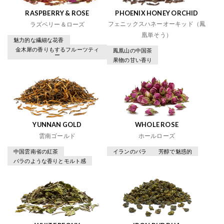
RASPBERRY & ROSE
PHOENIX HONEY ORCHID
フェニックスハネーオーキッド（鳳
ラズベリー＆ローズ
凰単そう）
魅力的な繊細な花香
金木犀の香りもするフルーツティ
鳳凰山の中国茶
ー
果物の甘い香り
YUNNAN GOLD
WHOLE ROSE
雲南ゴールド
ホールローズ
中国雲南省の紅茶
イランのバラ
芳醇で魅惑的
バラのような香りとモルト感