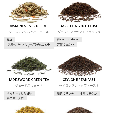
JASMINE SILVER NEEDLE
DARJEELING 2ND FLUSH
ジャスミンシルバーニードル
ダージリンセカンドフラッシュ
繊細
軽やかで、爽やか
天然のジャスミンの花が丸ごと香
芳醇で温かい
る
JADE SWORD GREEN TEA
CEYLON BREAKFAST
ジェードスウォード
セイロンブレックファースト
すっきりとした甘味
新鮮でリッチ
非常に爽やか
春の青い芳香