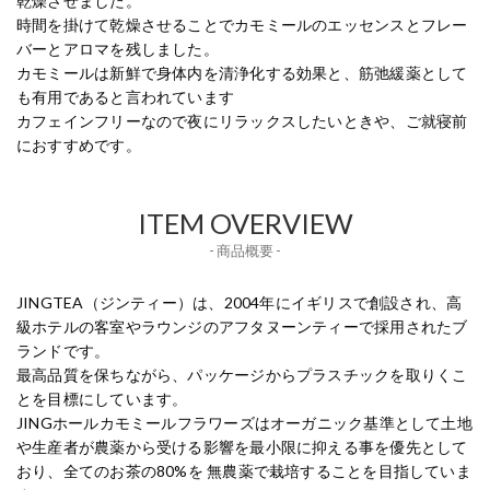
乾燥させました。
時間を掛けて乾燥させることでカモミールのエッセンスとフレー
バーとアロマを残しました。
カモミールは新鮮で身体内を清浄化する効果と、筋弛緩薬として
も有用であると言われています
カフェインフリーなので夜にリラックスしたいときや、ご就寝前
におすすめです。
ITEM OVERVIEW
- 商品概要 -
JINGTEA（ジンティー）は、2004年にイギリスで創設され、高
級ホテルの客室やラウンジのアフタヌーンティーで採用されたブ
ランドです。
最高品質を保ちながら、パッケージからプラスチックを取りくこ
とを目標にしています。
JINGホールカモミールフラワーズはオーガニック基準として土地
や生産者が農薬から受ける影響を最小限に抑える事を優先として
おり、全てのお茶の80%を 無農薬で栽培することを目指していま