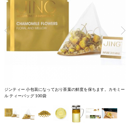
ジンティー 小包装になっており茶葉の鮮度を保ちます。カモミー
テ
ル ティーバッグ 100袋
ッ