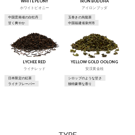
WHITE PEONY
IRON BUDDHA
ホワイトピオニー
アイロンブッダ
中国雲南省の白牡丹
玉巻きの烏龍茶
甘く爽やか
中国福建省泉州市
LYCHEE RED
YELLOW GOLD OOLONG
ライチレッド
安渓黄金桂
日本限定の紅茶
シロップのような甘さ
ライチフレーバー
独特豪華な香り
TYPE