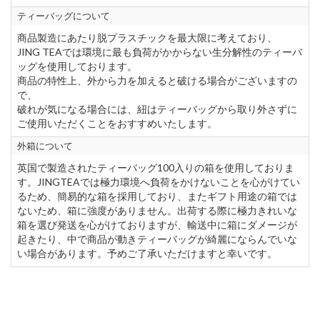
ティーバッグについて
商品製造にあたり脱プラスチックを最大限に考えており、
JING TEAでは環境に最も負荷がかからない生分解性のティーバ
ッグを使用しております。
商品の特性上、外から力を加えると破ける場合がございますの
で、
破れが気になる場合には、紐はティーバッグから取り外さずに
ご使用いただくことをおすすめいたします。
外箱について
英国で製造されたティーバッグ100入りの箱を使用しておりま
す。JINGTEAでは極力環境へ負荷をかけないことを心がけてい
るため、簡易的な箱を採用しており、またギフト用途の箱では
ないため、箱に強度がありません。出荷する際に極力きれいな
箱を選び発送を心がけておりますが、輸送中に箱にダメージが
起きたり、中で商品が動きティーバッグが綺麗にならんでいな
い場合があります。予めご了承いただけますと幸いです。