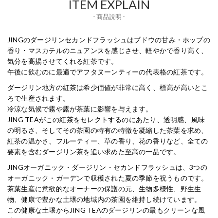
ITEM EXPLAIN
- 商品説明 -
JINGのダージリンセカンドフラッシュはブドウの甘み・ホップの
香り・マスカテルのニュアンスを感じさせ、軽やかで香り高く、
気分を高揚させてくれる紅茶です。
午後に飲むのに最適でアフタヌーンティーの代表格の紅茶です。
ダージリン地方の紅茶は希少価値が非常に高く、標高が高いとこ
ろで生産されます。
冷涼な気候で霧や露が茶葉に影響を与えます。
JING TEAがこの紅茶をセレクトするのにあたり、透明感、風味
の明るさ、そしてその茶園の特有の特徴を凝縮した茶葉を求め、
紅茶の温かさ、フルーティー、草の香り、花の香りなど、全ての
要素を含むダージリン茶を追い求めた至高の一品です。
JINGオーガニック・ダージリン・セカンドフラッシュは、3つの
オーガニック・ガーデンで収穫された夏の季節を祝うものです。
茶葉生産に意欲的なオーナーの保護の元、生物多様性、野生生
物、健康で豊かな土壌の地域内の茶園を維持し続けています。
この健康な土壌からJING TEAのダージリンの最もクリーンな風