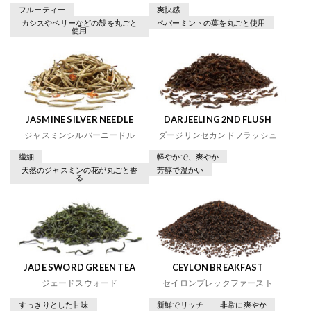
フルーティー
爽快感
カシスやベリーなどの殻を丸ごと
ペパーミントの葉を丸ごと使用
使用
JASMINE SILVER NEEDLE
DARJEELING 2ND FLUSH
ジャスミンシルバーニードル
ダージリンセカンドフラッシュ
繊細
軽やかで、爽やか
天然のジャスミンの花が丸ごと香
芳醇で温かい
る
JADE SWORD GREEN TEA
CEYLON BREAKFAST
ジェードスウォード
セイロンブレックファースト
すっきりとした甘味
新鮮でリッチ
非常に爽やか