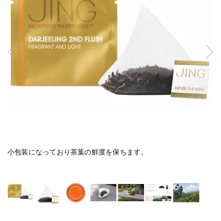
敬
小包装になっており茶葉の鮮度を保ちます。
テ
ッ