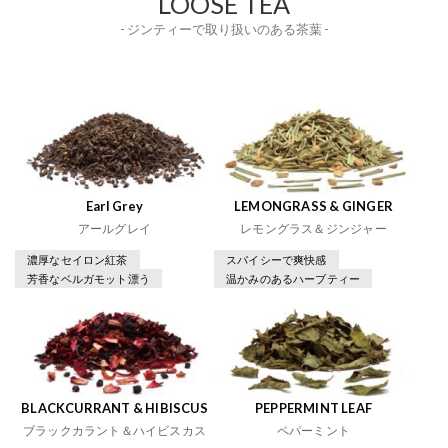
LOOSE TEA
- ジンティーで取り扱いのある茶葉 -
Earl Grey
LEMONGRASS & GINGER
アールグレイ
レモングラス＆ジンジャー
濃厚なセイロン紅茶
スパイシーで爽快感
芳香なベルガモット漂う
温かみのあるハーブティー
BLACKCURRANT & HIBISCUS
PEPPERMINT LEAF
ブラックカラント＆ハイビスカス
ペパーミント