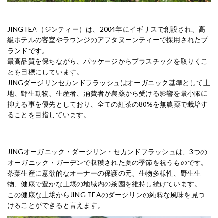
JINGTEA（ジンティー）は、2004年にイギリスで創設され、高
級ホテルの客室やラウンジのアフタヌーンティーで採用されたブ
ランドです。
最高品質を保ちながら、パッケージからプラスチックを取りくこ
とを目標にしています。
JINGダージリンセカンドフラッシュはオーガニック基準として土
地、野生動物、生産者、消費者が農薬から受ける影響を最小限に
抑える事を優先としており、全ての紅茶の80%を無農薬で栽培す
ることを目指しています。
JINGオーガニック・ダージリン・セカンドフラッシュは、3つの
オーガニック・ガーデンで収穫された夏の季節を祝うものです。
茶葉生産に意欲的なオーナーの保護の元、生物多様性、野生生
物、健康で豊かな土壌の地域内の茶園を維持し続けています。
この健康な土壌からJING TEAのダージリンの純粋な風味を見つ
けることができると言えます。