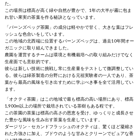
た。
この場所は標高が高く緑や自然が豊かで、1年の大半が霧に包ま
れ甘い果実の茶葉を作る秘訣となっています。
「バーンズベッグ茶園」の成分は軽やかで甘く、大きな葉はフレ
ッシュな色合いをしています。
この地域の北西端に位置するバーンズベッグは、過去10年間オー
ガニックに取り組んできました。
農園を運営するチームは環境と有機栽培への取り組みだけでなく
生産面でも意欲的です。
彼らは新しい技術に挑戦し常に生産量をテストして微調整してい
る。彼らは緑茶製造の分野における元祖実験者の一人であり、茶
葉から最高の風味を引き出すために学ぶべき事を全て活用してい
ます。
「オクティ茶園」はこの地域で最も標高の高い場所にあり、標高
1,900m以上の場所で栽培されている茶樹もある程です。
この茶園の茶葉は標高の高さの恩恵を受け、ゆっくりと成長させ
た豊かな風味を生み出す茶葉を生産しています。
ダージリン・セカンドフラッシュのオクティは、驚くほど凝縮さ
れた力強さに加え、ブドウのような甘みとクリーンでピュアな香