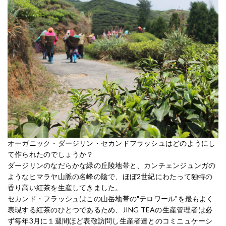
オーガニック・ダージリン・セカンドフラッシュはどのようにし
て作られたのでしょうか？
ダージリンのなだらかな緑の丘陵地帯と、カンチェンジュンガの
ようなヒマラヤ山脈の名峰の陰で、ほぼ2世紀にわたって独特の
香り高い紅茶を生産してきました。
セカンド・フラッシュはこの山岳地帯の"テロワール"を最もよく
表現する紅茶のひとつであるため、JING TEAの生産管理者は必
ず毎年3月に１週間ほど表敬訪問し生産者達とのコミニュケーシ