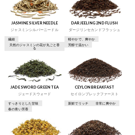
JASMINE SILVER NEEDLE
DARJEELING 2ND FLUSH
ジャスミンシルバーニードル
ダージリンセカンドフラッシュ
繊細
軽やかで、爽やか
天然のジャスミンの花が丸ごと香
芳醇で温かい
る
JADE SWORD GREEN TEA
CEYLON BREAKFAST
ジェードスウォード
セイロンブレックファースト
すっきりとした甘味
新鮮でリッチ
非常に爽やか
春の青い芳香