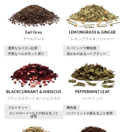
Earl Grey
LEMONGRASS & GINGER
アールグレイ
レモングラス＆ジンジャー
濃厚なセイロン紅茶
スパイシーで爽快感
芳香なベルガモット漂う
温かみのあるハーブティー
BLACKCURRANT & HIBISCUS
PEPPERMINT LEAF
ブラックカラント＆ハイビスカス
ペパーミント
フルーティー
爽快感
カシスやベリーなどの殻を丸ごと
ペパーミントの葉を丸ごと使用
使用