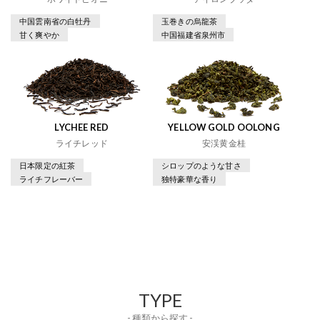
中国雲南省の白牡丹
玉巻きの烏龍茶
甘く爽やか
中国福建省泉州市
LYCHEE RED
YELLOW GOLD OOLONG
ライチレッド
安渓黄金桂
日本限定の紅茶
シロップのような甘さ
ライチフレーバー
独特豪華な香り
TYPE
- 種類から探す -