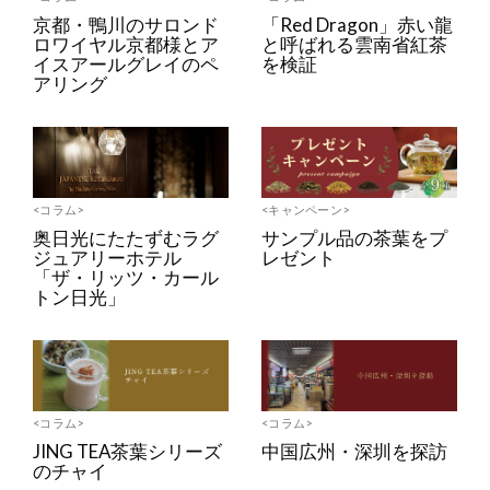
京都・鴨川のサロンド
「Red Dragon」赤い龍
ロワイヤル京都様とア
と呼ばれる雲南省紅茶
イスアールグレイのペ
を検証
アリング
<コラム>
<キャンペーン>
奥日光にたたずむラグ
サンプル品の茶葉をプ
ジュアリーホテル
レゼント
「ザ・リッツ・カール
トン日光」
<コラム>
<コラム>
JING TEA茶葉シリーズ
中国広州・深圳を探訪
のチャイ