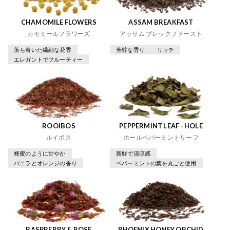
CHAMOMILE FLOWERS
ASSAM BREAKFAST
カモミールフラワーズ
アッサム ブレックファースト
落ち着いた繊細な花香
芳醇な香り
リッチ
エレガントでフルーティー
ROOIBOS
PEPPERMINT LEAF - HOLE
ルイボス
ホールペパーミントリーフ
蜂蜜のように甘やか
新鮮で清涼感
バニラとオレンジの香り
ペパーミントの葉を丸ごと使用
RASPBERRY & ROSE
PHOENIX HONEY ORCHID