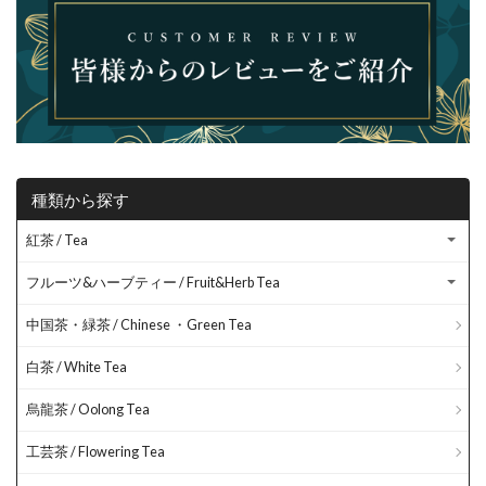
種類から探す
紅茶 / Tea
フルーツ&ハーブティー / Fruit&Herb Tea
中国茶・緑茶 / Chinese ・Green Tea
白茶 / White Tea
烏龍茶 / Oolong Tea
工芸茶 / Flowering Tea