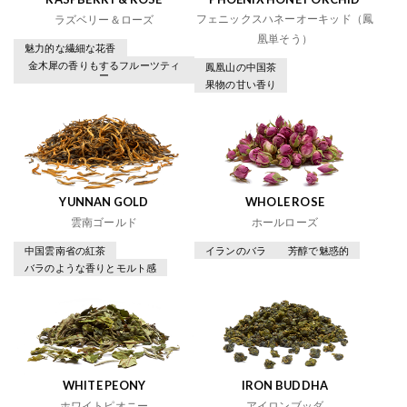
フェニックスハネーオーキッド（鳳
ラズベリー＆ローズ
凰単そう）
魅力的な繊細な花香
金木犀の香りもするフルーツティ
鳳凰山の中国茶
ー
果物の甘い香り
YUNNAN GOLD
WHOLE ROSE
雲南ゴールド
ホールローズ
中国雲南省の紅茶
イランのバラ
芳醇で魅惑的
バラのような香りとモルト感
WHITE PEONY
IRON BUDDHA
ホワイトピオニー
アイロンブッダ