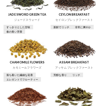
JADE SWORD GREEN TEA
CEYLON BREAKFAST
ジェードスウォード
セイロンブレックファースト
すっきりとした甘味
新鮮でリッチ
非常に爽やか
春の青い芳香
CHAMOMILE FLOWERS
ASSAM BREAKFAST
カモミールフラワーズ
アッサム ブレックファースト
落ち着いた繊細な花香
芳醇な香り
リッチ
エレガントでフルーティー