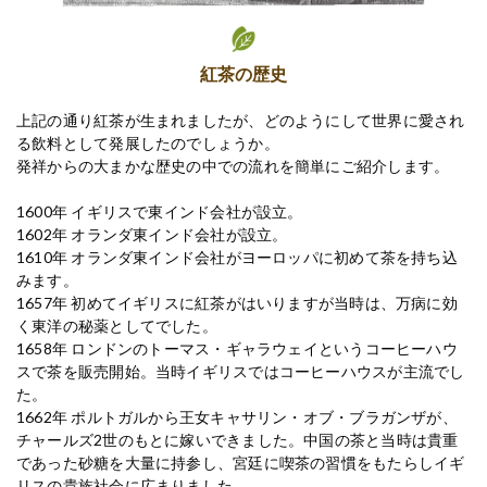
紅茶の歴史
上記の通り紅茶が生まれましたが、どのようにして世界に愛され
る飲料として発展したのでしょうか。
発祥からの大まかな歴史の中での流れを簡単にご紹介します。
1600年 イギリスで東インド会社が設立。
1602年 オランダ東インド会社が設立。
1610年 オランダ東インド会社がヨーロッパに初めて茶を持ち込
みます。
1657年 初めてイギリスに紅茶がはいりますが当時は、万病に効
く東洋の秘薬としてでした。
1658年 ロンドンのトーマス・ギャラウェイというコーヒーハウ
スで茶を販売開始。当時イギリスではコーヒーハウスが主流でし
た。
1662年 ポルトガルから王女キャサリン・オブ・ブラガンザが、
チャールズ2世のもとに嫁いできました。中国の茶と当時は貴重
であった砂糖を大量に持参し、宮廷に喫茶の習慣をもたらしイギ
リスの貴族社会に広まりました。