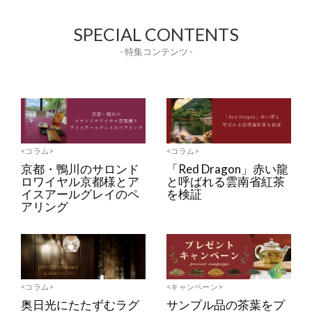
SPECIAL CONTENTS
- 特集コンテンツ -
<コラム>
<コラム>
京都・鴨川のサロンド
「Red Dragon」赤い龍
ロワイヤル京都様とア
と呼ばれる雲南省紅茶
イスアールグレイのペ
を検証
アリング
<コラム>
<キャンペーン>
奥日光にたたずむラグ
サンプル品の茶葉をプ