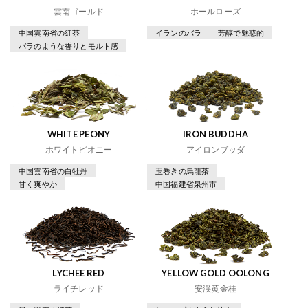
雲南ゴールド
ホールローズ
中国雲南省の紅茶
イランのバラ
芳醇で魅惑的
バラのような香りとモルト感
WHITE PEONY
IRON BUDDHA
ホワイトピオニー
アイロンブッダ
中国雲南省の白牡丹
玉巻きの烏龍茶
甘く爽やか
中国福建省泉州市
LYCHEE RED
YELLOW GOLD OOLONG
ライチレッド
安渓黄金桂