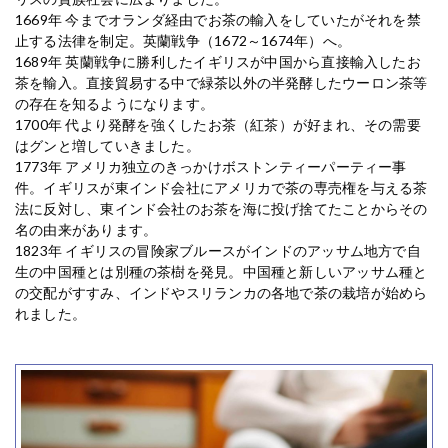
1669年 今までオランダ経由でお茶の輸入をしていたがそれを禁
止する法律を制定。英蘭戦争（1672～1674年）へ。
1689年 英蘭戦争に勝利したイギリスが中国から直接輸入したお
茶を輸入。直接貿易する中で緑茶以外の半発酵したウーロン茶等
の存在を知るようになります。
1700年 代より発酵を強くしたお茶（紅茶）が好まれ、その需要
はグンと増していきました。
1773年 アメリカ独立のきっかけボストンティーパーティー事
件。イギリスが東インド会社にアメリカで茶の専売権を与える茶
法に反対し、東インド会社のお茶を海に投げ捨てたことからその
名の由来があります。
1823年 イギリスの冒険家ブルースがインドのアッサム地方で自
生の中国種とは別種の茶樹を発見。中国種と新しいアッサム種と
の交配がすすみ、インドやスリランカの各地で茶の栽培が始めら
れました。