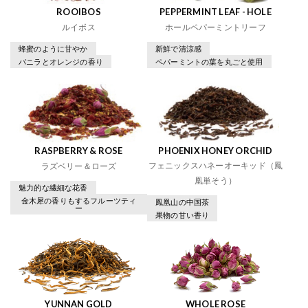
ROOIBOS
PEPPERMINT LEAF - HOLE
ルイボス
ホールペパーミントリーフ
蜂蜜のように甘やか
新鮮で清涼感
バニラとオレンジの香り
ペパーミントの葉を丸ごと使用
RASPBERRY & ROSE
PHOENIX HONEY ORCHID
フェニックスハネーオーキッド（鳳
ラズベリー＆ローズ
凰単そう）
魅力的な繊細な花香
金木犀の香りもするフルーツティ
鳳凰山の中国茶
ー
果物の甘い香り
YUNNAN GOLD
WHOLE ROSE