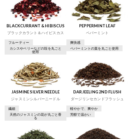
BLACKCURRANT & HIBISCUS
PEPPERMINT LEAF
ブラックカラント＆ハイビスカス
ペパーミント
フルーティー
爽快感
カシスやベリーなどの殻を丸ごと
ペパーミントの葉を丸ごと使用
使用
JASMINE SILVER NEEDLE
DARJEELING 2ND FLUSH
ジャスミンシルバーニードル
ダージリンセカンドフラッシュ
繊細
軽やかで、爽やか
天然のジャスミンの花が丸ごと香
芳醇で温かい
る