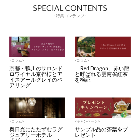
SPECIAL CONTENTS
- 特集コンテンツ -
<コラム>
<コラム>
京都・鴨川のサロンド
「Red Dragon」赤い龍
ロワイヤル京都様とア
と呼ばれる雲南省紅茶
イスアールグレイのペ
を検証
アリング
<コラム>
<キャンペーン>
奥日光にたたずむラグ
サンプル品の茶葉をプ
ジュアリーホテル
レゼント