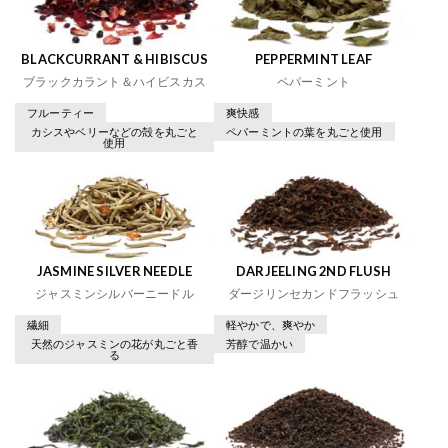
BLACKCURRANT & HIBISCUS
PEPPERMINT LEAF
ブラックカラント＆ハイビスカス
ペパーミント
フルーティー
爽快感
カシスやベリーなどの殻を丸ごと
ペパーミントの葉を丸ごと使用
使用
JASMINE SILVER NEEDLE
DARJEELING 2ND FLUSH
ジャスミンシルバーニードル
ダージリンセカンドフラッシュ
繊細
軽やかで、爽やか
天然のジャスミンの花が丸ごと香
芳醇で温かい
る