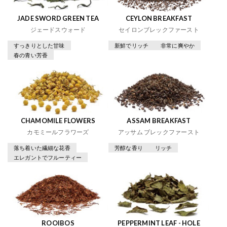
JADE SWORD GREEN TEA
CEYLON BREAKFAST
ジェードスウォード
セイロンブレックファースト
すっきりとした甘味
新鮮でリッチ
非常に爽やか
春の青い芳香
CHAMOMILE FLOWERS
ASSAM BREAKFAST
カモミールフラワーズ
アッサム ブレックファースト
落ち着いた繊細な花香
芳醇な香り
リッチ
エレガントでフルーティー
ROOIBOS
PEPPERMINT LEAF - HOLE