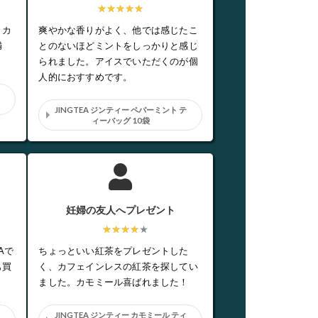
★★★★★
。カ
爽やかな香りがよく、他では感じたこ
満
とのないほどミントをしっかりと感じ
られました。アイスでいただくのが個
人的におすすめです。
JINGTEA ジンティー ペパーミント テ
ィーバッグ 10袋
妊婦の友人へプレゼント
★★★★
Aで
ちょっといい紅茶をプレゼントした
も買
く、カフェインレスの紅茶を探してい
ました。カモミール喜ばれました！
カ
JINGTEA ジンティー カモミール ティ