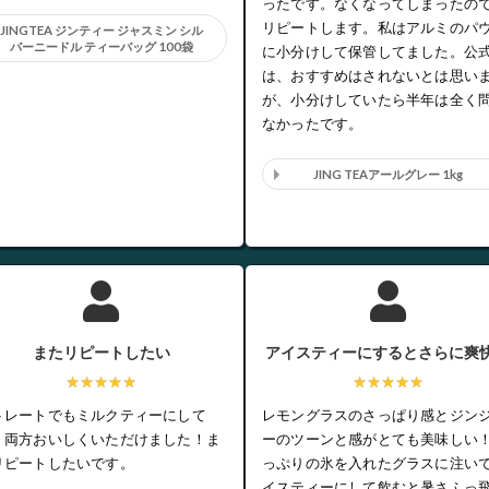
ったです。なくなってしまったの
リピートします。私はアルミのパ
JINGTEA ジンティー ジャスミン シル
バーニードル ティーバッグ 100袋
に小分けして保管してました。公
は、おすすめはされないとは思い
が、小分けしていたら半年は全く
なかったです。
JING TEAアールグレー 1kg
またリピートしたい
アイスティーにするとさらに爽
★★★★★
★★★★★
トレートでもミルクティーにして
レモングラスのさっぱり感とジン
、両方おいしくいただけました！ま
ーのツーンと感がとても美味しい
リピートしたいです。
っぷりの氷を入れたグラスに注い
イスティーにして飲むと暑さふっ