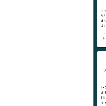
テ
な
ま
ま
い
ま
戦
す