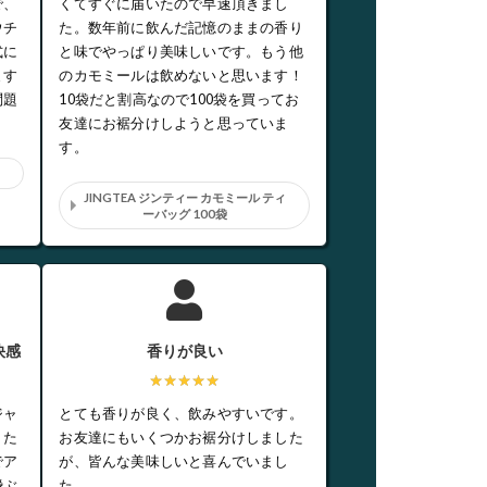
で、
くてすぐに届いたので早速頂きまし
ウチ
た。数年前に飲んだ記憶のままの香り
式に
と味でやっぱり美味しいです。もう他
ます
のカモミールは飲めないと思います！
問題
10袋だと割高なので100袋を買ってお
友達にお裾分けしようと思っていま
す。
JINGTEA ジンティー カモミール ティ
ーバッグ 100袋
快感
香りが良い
★★★★★
ジャ
とても香りが良く、飲みやすいです。
！た
お友達にもいくつかお裾分けしました
でア
が、皆んな美味しいと喜んでいまし
飛ぶ
た。