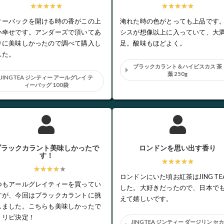
★★★★★
★★★★★
ィーバックを開ける時の香がこの上
淹れた時の色がとっても上品です
い幸せです。アンダーズで頂いてあ
シスが想像以上に入っていて、大
りに美味しかったので調べて購入し
足。酸味もほどよく。
した。
ブラックカラント＆ハイビスカス 茶
葉 250g
JINGTEA ジンティー アールグレイ テ
ィーバッグ 100袋
ブラックカラント美味しかったで
ロンドンを思い出す香り
す！
★★★★★
★★★★
ロンドンにいた頃お紅茶はJING TE
つもアールグレイティーを買ってい
した。大好きだったので、日本で
すが、今回はブラックカラントに挑
えて嬉しいです。
しました。こちらも美味しかったで
！リピ決定！
JINGTEA ジンティー ダージリン セ