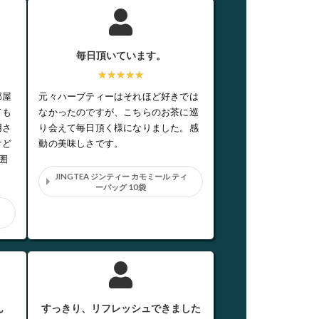
毎日頂いています。
★★★★★
部屋
元々ハーブティーはそれほど好きでは
ても
なかったのですが、こちらのお茶に巡
用さ
り会えて毎日頂く様になりました。感
けど
動の美味しさです。
囲
JINGTEA ジンティー カモミール ティ
ーバッグ 10袋
テ
ん
すっきり、リフレッシュできました