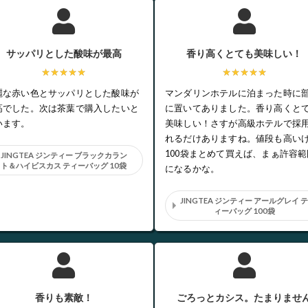
サッパリとした酸味が最高
香り高くとても美味しい！
★★★★★
★★★★★
麗な赤い色とサッパリとした酸味が
マンダリンホテルに泊まった時に
高でした。次は茶葉で購入したいと
に置いてありました。香り高くと
います。
美味しい！さすが高級ホテルで採
れるだけありますね。値段も高い
100袋まとめて買えば、まぁ許容範
JINGTEA ジンティー ブラックカラン
ト＆ハイビスカス ティーバッグ 10袋
になるかな。
JINGTEA ジンティー アールグレイ 
ィーバッグ 100袋
香りも素敵！
ごろっとカシス。たまりませ