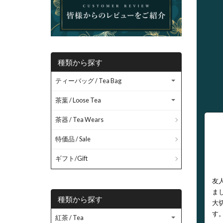
種類から探す
ティーバッグ / Tea Bag
茶葉 / Loose Tea
茶器 / Tea Wears
特価品 / Sale
ギフト/Gift
友
ま
種類から探す
大
す
紅茶 / Tea