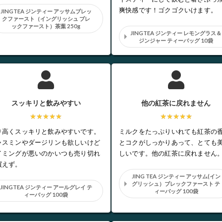
爽快感です！ゴクゴクいけます。
JINGTEA ジンティー アッサムブレッ
クファースト（イングリッシュ ブレ
ックファースト）茶葉 250g
JINGTEA ジンティー レモングラス＆
ジンジャー ティーバッグ 10袋
スッキリと飲みやすい
他の紅茶に戻れません
★★★★★
★★★★★
り高くスッキリと飲みやすいです。
ミルクをたっぷりいれても紅茶の
ャスミンやダージリンも欲しいけど
とコクがしっかりあって、とても
イミングが悪いのかいつも売り切れ
しいです。他の紅茶に戻れません
買えず。
JING TEA ジンティー アッサム(イン
グリッシュ）ブレックファースト テ
JINGTEA ジンティー アールグレイ テ
ィーバッグ 100袋
ィーバッグ 100袋