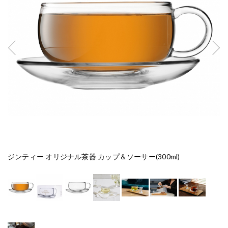
ジンティー オリジナル茶器 カップ＆ソーサー(300ml)
ジ