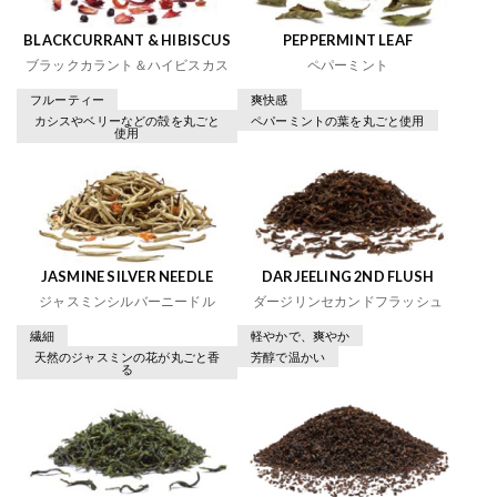
BLACKCURRANT & HIBISCUS
PEPPERMINT LEAF
ブラックカラント＆ハイビスカス
ペパーミント
フルーティー
爽快感
カシスやベリーなどの殻を丸ごと
ペパーミントの葉を丸ごと使用
使用
JASMINE SILVER NEEDLE
DARJEELING 2ND FLUSH
ジャスミンシルバーニードル
ダージリンセカンドフラッシュ
繊細
軽やかで、爽やか
天然のジャスミンの花が丸ごと香
芳醇で温かい
る