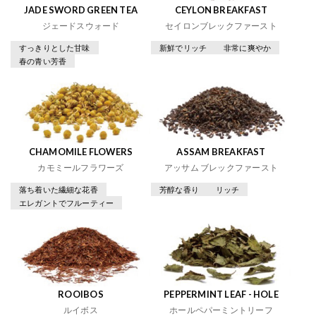
JADE SWORD GREEN TEA
CEYLON BREAKFAST
ジェードスウォード
セイロンブレックファースト
すっきりとした甘味
新鮮でリッチ
非常に爽やか
春の青い芳香
CHAMOMILE FLOWERS
ASSAM BREAKFAST
カモミールフラワーズ
アッサム ブレックファースト
落ち着いた繊細な花香
芳醇な香り
リッチ
エレガントでフルーティー
ROOIBOS
PEPPERMINT LEAF - HOLE
ルイボス
ホールペパーミントリーフ