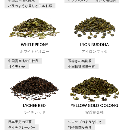
バラのような香りとモルト感
WHITE PEONY
IRON BUDDHA
ホワイトピオニー
アイロンブッダ
中国雲南省の白牡丹
玉巻きの烏龍茶
甘く爽やか
中国福建省泉州市
LYCHEE RED
YELLOW GOLD OOLONG
ライチレッド
安渓黄金桂
日本限定の紅茶
シロップのような甘さ
ライチフレーバー
独特豪華な香り