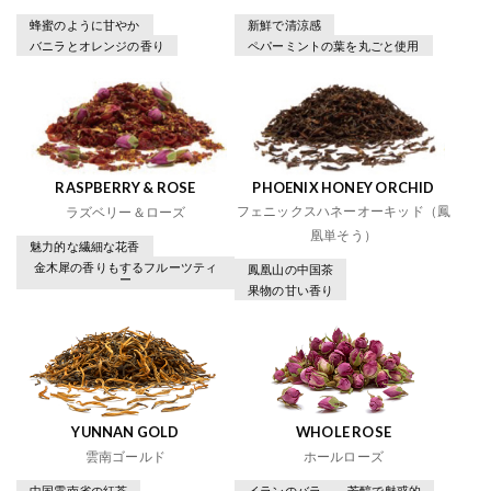
蜂蜜のように甘やか
新鮮で清涼感
バニラとオレンジの香り
ペパーミントの葉を丸ごと使用
RASPBERRY & ROSE
PHOENIX HONEY ORCHID
フェニックスハネーオーキッド（鳳
ラズベリー＆ローズ
凰単そう）
魅力的な繊細な花香
金木犀の香りもするフルーツティ
鳳凰山の中国茶
ー
果物の甘い香り
YUNNAN GOLD
WHOLE ROSE
雲南ゴールド
ホールローズ
中国雲南省の紅茶
イランのバラ
芳醇で魅惑的