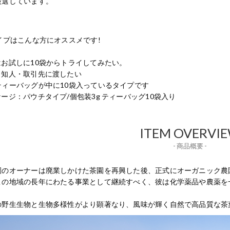
厳選しています。
イプはこんな方にオススメです!
はお試しに10袋からトライしてみたい。
・知人・取引先に渡したい
ティーバッグが中に10袋入っているタイプです
ージ：パウチタイプ/個包装3g ティーバッグ10袋入り
ITEM OVERVI
- 商品概要 -
園のオーナーは廃業しかけた茶園を再興した後、正式にオーガニック農
この地域の長年にわたる事業として継続すべく、彼は化学薬品や農薬を
の野生生物と生物多様性がより顕著なり、風味が輝く自然で高品質な茶