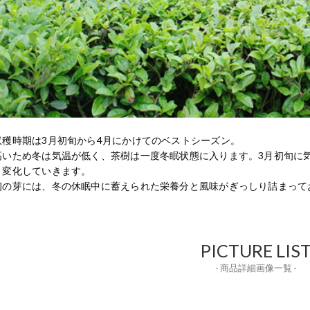
収穫時期は3月初旬から4月にかけてのベストシーズン。
高いため冬は気温が低く、茶樹は一度冬眠状態に入ります。3月初旬に
と変化していきます。
初の芽には、冬の休眠中に蓄えられた栄養分と風味がぎっしり詰まって
PICTURE LIS
- 商品詳細画像一覧 -