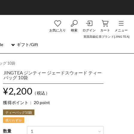
お気に入り
検索
ログイン
カート
メニュー
英国高級紅茶ブランド[JING TEA]
le
ギフト/Gift
グ 10袋
JINGTEA ジンティー ジェードスウォード ティー
バッグ 10袋
¥2,200
（税込）
獲得ポイント：
20 point
ティーバッグ10袋
残りわずか
数量