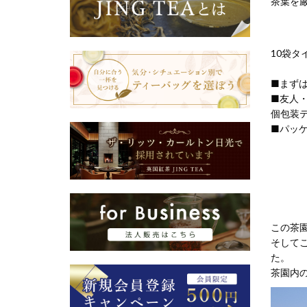
茶葉を
10袋タ
■まず
■友人
個包装
■パッケ
この茶
そして
た。
茶園内