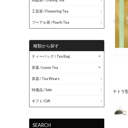
烏龍茶 / Oolong Tea
工芸茶 / Flowering Tea
プーアル茶 / Puerh Tea
種類から探す
ティーバッグ / Tea Bag
茶葉 / Loose Tea
茶器 / Tea Wears
特価品 / Sale
ており茶葉の鮮度を保ちます。
テトラ
ギフト/Gift
SEARCH