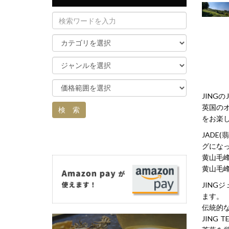
JING
英国のオ
をお楽
JADE
グにな
黄山毛
黄山毛
JIN
ます。
伝統的
JIN