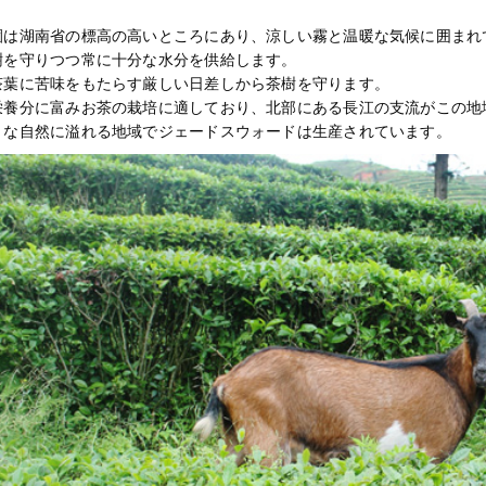
園は湖南省の標高の高いところにあり、涼しい霧と温暖な気候に囲まれ
樹を守りつつ常に十分な水分を供給します。
茶葉に苦味をもたらす厳しい日差しから茶樹を守ります。
栄養分に富みお茶の栽培に適しており、北部にある長江の支流がこの地
うな自然に溢れる地域でジェードスウォードは生産されています。