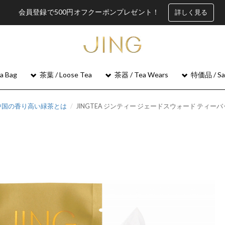
会員登録で500円オフクーポンプレゼント！
詳しく見る
 Bag
茶葉 / Loose Tea
茶器 / Tea Wears
特価品 / Sa
る中国の香り高い緑茶とは
JINGTEA ジンティー ジェードスウォード ティーバッ