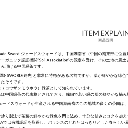
ITEM EXPLAI
- 商品説明 -
のJade Sword-ジェードスウォードは、中国湖南省（中国の南東部
ーガニック認証機関”Soil Association”の認定を受け、その土
しみ頂ける中国緑茶です。
(翡翠)-SWORD(剣先)と非常に特徴がある名前ですが、葉が鮮やか
ったそうです。
峰（コウザンモウホウ）緑茶として知られています。
峰は中国緑茶の代表格とされており、繊細で若い緑の葉の鮮やかな摘み
Gジェードスウォードが生産される中国湖南省のこの地域の多くの茶園は
な炒り製法で茶葉の鮮やかな緑色を閉じ込め、十分な甘みとコクを加え
G TEAでは有機認証を取得し、バランスのとれたはっきりとした春らし