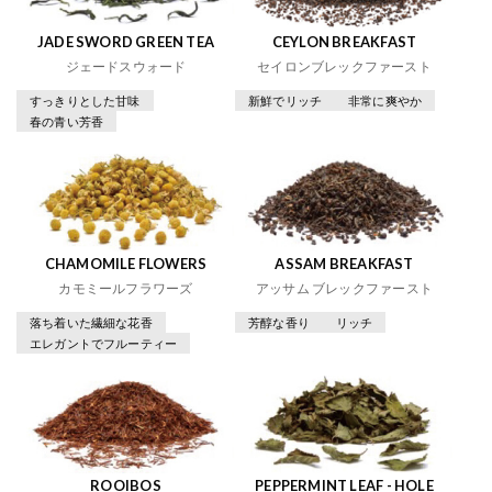
JADE SWORD GREEN TEA
CEYLON BREAKFAST
ジェードスウォード
セイロンブレックファースト
すっきりとした甘味
新鮮でリッチ
非常に爽やか
春の青い芳香
CHAMOMILE FLOWERS
ASSAM BREAKFAST
カモミールフラワーズ
アッサム ブレックファースト
落ち着いた繊細な花香
芳醇な香り
リッチ
エレガントでフルーティー
ROOIBOS
PEPPERMINT LEAF - HOLE