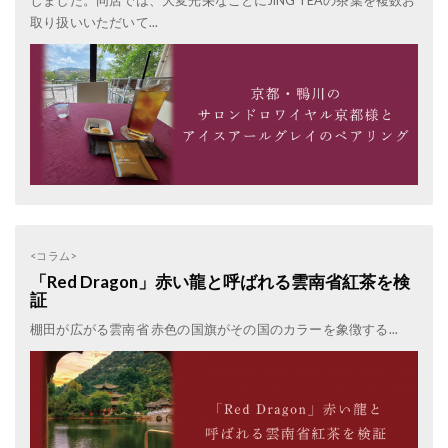
しました。同店では、大変光栄なことにJING TEAの茶葉を複数お
取り扱いいただいて...
<コラム>
「Red Dragon」赤い龍と呼ばれる雲南省紅茶を検
証
棚田が広がる雲南省 赤色の国旗がその国のカラーを象徴する...