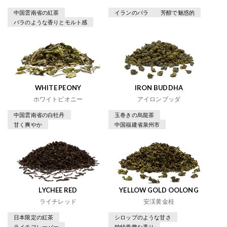
中国雲南省の紅茶
イランのバラ
芳醇で魅惑的
バラのような香りとモルト感
WHITE PEONY
IRON BUDDHA
ホワイトピオニー
アイロンブッダ
中国雲南省の白牡丹
玉巻きの烏龍茶
甘く爽やか
中国福建省泉州市
LYCHEE RED
YELLOW GOLD OOLONG
ライチレッド
安渓黄金桂
日本限定の紅茶
シロップのような甘さ
ライチフレーバー
独特豪華な香り