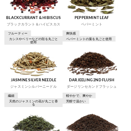
BLACKCURRANT & HIBISCUS
PEPPERMINT LEAF
ブラックカラント＆ハイビスカス
ペパーミント
フルーティー
爽快感
カシスやベリーなどの殻を丸ごと
ペパーミントの葉を丸ごと使用
使用
JASMINE SILVER NEEDLE
DARJEELING 2ND FLUSH
ジャスミンシルバーニードル
ダージリンセカンドフラッシュ
繊細
軽やかで、爽やか
天然のジャスミンの花が丸ごと香
芳醇で温かい
る