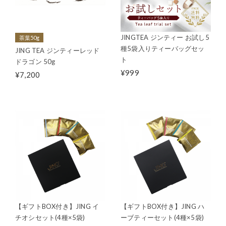
JINGTEA ジンティー お試し5
茶葉50g
種5袋入りティーバッグセッ
JING TEA ジンティーレッド
ト
ドラゴン 50g
¥999
¥7,200
【ギフトBOX付き】JING イ
【ギフトBOX付き】JING ハ
チオシセット(4種×5袋)
ーブティーセット(4種×5袋)