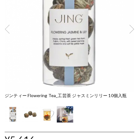
ジンティー Flowering Tea_工芸茶 ジャスミンリリー 10個入瓶
ジ