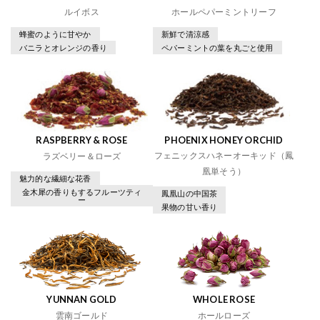
ルイボス
ホールペパーミントリーフ
蜂蜜のように甘やか
新鮮で清涼感
バニラとオレンジの香り
ペパーミントの葉を丸ごと使用
RASPBERRY & ROSE
PHOENIX HONEY ORCHID
フェニックスハネーオーキッド（鳳
ラズベリー＆ローズ
凰単そう）
魅力的な繊細な花香
金木犀の香りもするフルーツティ
鳳凰山の中国茶
ー
果物の甘い香り
YUNNAN GOLD
WHOLE ROSE
雲南ゴールド
ホールローズ