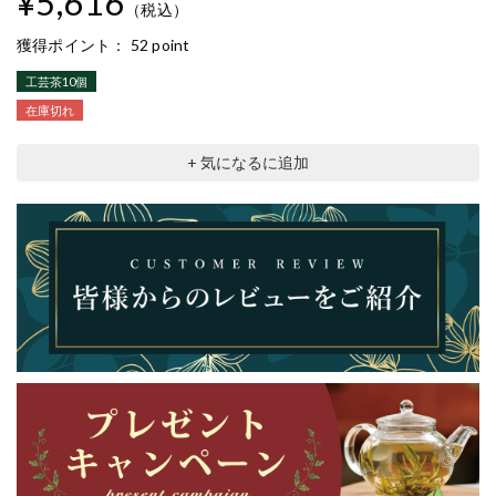
¥5,616
（税込）
獲得ポイント：
52 point
工芸茶10個
在庫切れ
+ 気になるに追加