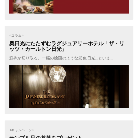
<コラム>
奥日光にたたずむラグジュアリーホテル「ザ・リ
ッツ・カールトン日光」
窓枠が切り取る、一幅の絵画のような景色 日光...といえ...
<キャンペーン>
サンプル品の茶葉をプレゼント