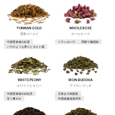
YUNNAN GOLD
WHOLE ROSE
雲南ゴールド
ホールローズ
中国雲南省の紅茶
イランのバラ
芳醇で魅惑的
バラのような香りとモルト感
WHITE PEONY
IRON BUDDHA
ホワイトピオニー
アイロンブッダ
中国雲南省の白牡丹
玉巻きの烏龍茶
甘く爽やか
中国福建省泉州市