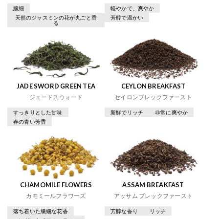
繊細
軽やかで、爽やか
天然のジャスミンの花が丸ごと香
芳醇で温かい
る
JADE SWORD GREEN TEA
CEYLON BREAKFAST
ジェードスウォード
セイロンブレックファースト
すっきりとした甘味
新鮮でリッチ
非常に爽やか
春の青い芳香
CHAMOMILE FLOWERS
ASSAM BREAKFAST
カモミールフラワーズ
アッサム ブレックファースト
落ち着いた繊細な花香
芳醇な香り
リッチ