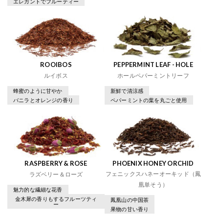
エレガントでフルーティー
ROOIBOS
PEPPERMINT LEAF - HOLE
ルイボス
ホールペパーミントリーフ
蜂蜜のように甘やか
新鮮で清涼感
バニラとオレンジの香り
ペパーミントの葉を丸ごと使用
RASPBERRY & ROSE
PHOENIX HONEY ORCHID
フェニックスハネーオーキッド（鳳
ラズベリー＆ローズ
凰単そう）
魅力的な繊細な花香
金木犀の香りもするフルーツティ
鳳凰山の中国茶
ー
果物の甘い香り