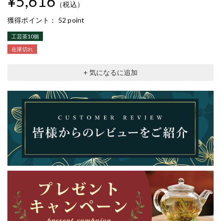
¥5,616
（税込）
獲得ポイント：
52 point
工芸茶10個
在庫切れ
+ 気になるに追加