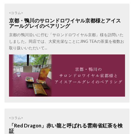
<コラム>
京都・鴨川のサロンドロワイヤル京都様とアイス
アールグレイのペアリング
京都の鴨川沿いに佇む「サロンドロワイヤル京都」様を訪問いた
しました。同店では、大変光栄なことにJING TEAの茶葉を複数お
取り扱いいただいて...
<コラム>
「Red Dragon」赤い龍と呼ばれる雲南省紅茶を検
証