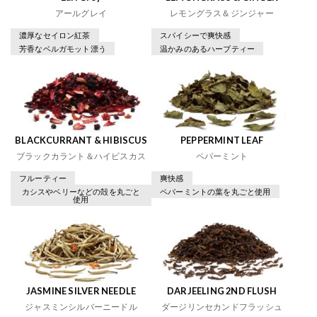
アールグレイ
レモングラス＆ジンジャー
濃厚なセイロン紅茶
スパイシーで爽快感
芳香なベルガモット漂う
温かみのあるハーブティー
BLACKCURRANT & HIBISCUS
PEPPERMINT LEAF
ブラックカラント＆ハイビスカス
ペパーミント
フルーティー
爽快感
カシスやベリーなどの殻を丸ごと
ペパーミントの葉を丸ごと使用
使用
JASMINE SILVER NEEDLE
DARJEELING 2ND FLUSH
ジャスミンシルバーニードル
ダージリンセカンドフラッシュ