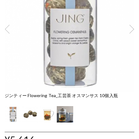
ジンティー Flowering Tea_工芸茶 オスマンサス 10個入瓶
ジ