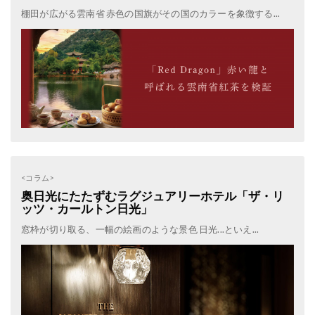
棚田が広がる雲南省 赤色の国旗がその国のカラーを象徴する...
<コラム>
奥日光にたたずむラグジュアリーホテル「ザ・リ
ッツ・カールトン日光」
窓枠が切り取る、一幅の絵画のような景色 日光...といえ...