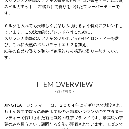
スリランカの南部ルフナ産の最高級のセイロン茶をベースに天然
のベルガモット （柑橘系）で香りをつけたフレーバーティーで
す。
ミルクを入れても美味しくお楽しみ頂けるよう特別にブレンドし
ています。この決定的なブレンドを作るために、
スリランカ南部のルフナ産のフルボディのセイロンティーを選
び、これに天然のベルガモットエキスを加え、
紅茶の自然な香りを和らげ象徴的な柑橘系の香りを与えていま
す。
ITEM OVERVIEW
- 商品概要 -
JINGTEA（ジンティー）は、２００４年にイギリスで創設され、
わずか数年で数々の高級ホテルのお部屋やラウンジのアフタヌー
ンティーで採用された新進気鋭の紅茶ブランドです。最高級の茶
葉のみを扱うという頑固たる姿勢が評価されています。モダンで