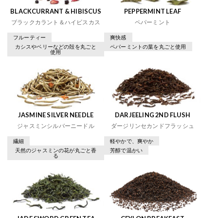
BLACKCURRANT & HIBISCUS
PEPPERMINT LEAF
ブラックカラント＆ハイビスカス
ペパーミント
フルーティー
爽快感
カシスやベリーなどの殻を丸ごと
ペパーミントの葉を丸ごと使用
使用
JASMINE SILVER NEEDLE
DARJEELING 2ND FLUSH
ジャスミンシルバーニードル
ダージリンセカンドフラッシュ
繊細
軽やかで、爽やか
天然のジャスミンの花が丸ごと香
芳醇で温かい
る