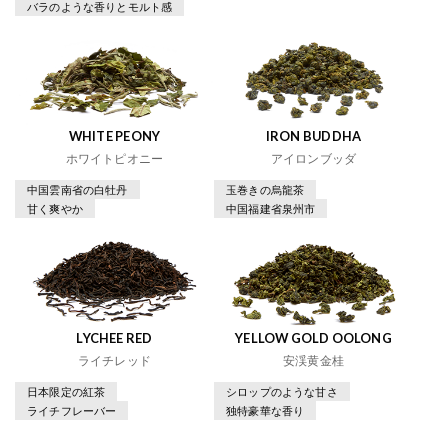
バラのような香りとモルト感
WHITE PEONY
IRON BUDDHA
ホワイトピオニー
アイロンブッダ
中国雲南省の白牡丹
玉巻きの烏龍茶
甘く爽やか
中国福建省泉州市
LYCHEE RED
YELLOW GOLD OOLONG
ライチレッド
安渓黄金桂
日本限定の紅茶
シロップのような甘さ
ライチフレーバー
独特豪華な香り