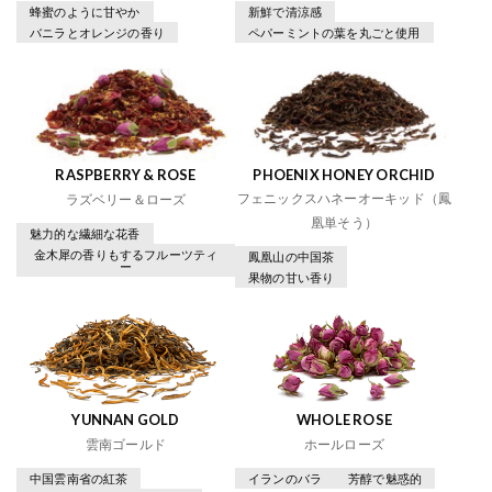
蜂蜜のように甘やか
新鮮で清涼感
バニラとオレンジの香り
ペパーミントの葉を丸ごと使用
RASPBERRY & ROSE
PHOENIX HONEY ORCHID
フェニックスハネーオーキッド（鳳
ラズベリー＆ローズ
凰単そう）
魅力的な繊細な花香
金木犀の香りもするフルーツティ
鳳凰山の中国茶
ー
果物の甘い香り
YUNNAN GOLD
WHOLE ROSE
雲南ゴールド
ホールローズ
中国雲南省の紅茶
イランのバラ
芳醇で魅惑的