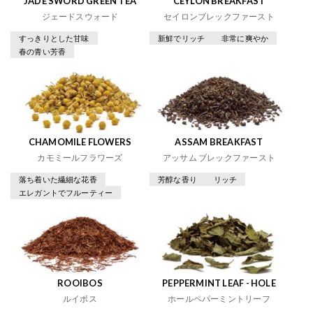
JADE SWORD GREEN TEA
CEYLON BREAKFAST
ジェードスウォード
セイロンブレックファースト
すっきりとした甘味
新鮮でリッチ
非常に爽やか
春の青い芳香
CHAMOMILE FLOWERS
ASSAM BREAKFAST
カモミールフラワーズ
アッサム ブレックファースト
落ち着いた繊細な花香
芳醇な香り
リッチ
エレガントでフルーティー
ROOIBOS
PEPPERMINT LEAF - HOLE
ルイボス
ホールペパーミントリーフ