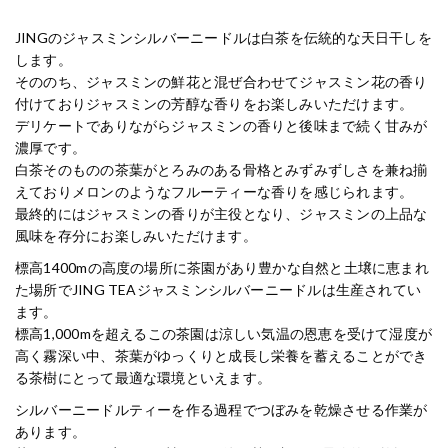
JINGのジャスミンシルバーニードルは白茶を伝統的な天日干しを
します。
そののち、ジャスミンの鮮花と混ぜ合わせてジャスミン花の香り
付けておりジャスミンの芳醇な香りをお楽しみいただけます。
デリケートでありながらジャスミンの香りと後味まで続く甘みが
濃厚です。
白茶そのものの茶葉がとろみのある骨格とみずみずしさを兼ね揃
えておりメロンのようなフルーティーな香りを感じられます。
最終的にはジャスミンの香りが主役となり、ジャスミンの上品な
風味を存分にお楽しみいただけます。
標高1400mの高度の場所に茶園があり豊かな自然と土壌に恵まれ
た場所でJING TEAジャスミンシルバーニードルは生産されてい
ます。
標高1,000mを超えるこの茶園は涼しい気温の恩恵を受けて湿度が
高く霧深い中、茶葉がゆっくりと成長し栄養を蓄えることができ
る茶樹にとって最適な環境といえます。
シルバーニードルティーを作る過程でつぼみを乾燥させる作業が
あります。