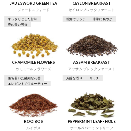
JADE SWORD GREEN TEA
CEYLON BREAKFAST
ジェードスウォード
セイロンブレックファースト
すっきりとした甘味
新鮮でリッチ
非常に爽やか
春の青い芳香
CHAMOMILE FLOWERS
ASSAM BREAKFAST
カモミールフラワーズ
アッサム ブレックファースト
落ち着いた繊細な花香
芳醇な香り
リッチ
エレガントでフルーティー
ROOIBOS
PEPPERMINT LEAF - HOLE
ルイボス
ホールペパーミントリーフ