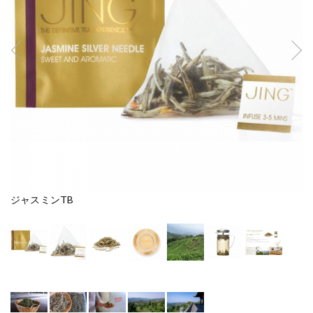
ジャスミンTB
ジ