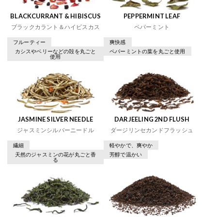
BLACKCURRANT & HIBISCUS
PEPPERMINT LEAF
ブラックカラント＆ハイビスカス
ペパーミント
フルーティー
爽快感
カシスやベリーなどの殻を丸ごと
ペパーミントの葉を丸ごと使用
使用
JASMINE SILVER NEEDLE
DARJEELING 2ND FLUSH
ジャスミンシルバーニードル
ダージリンセカンドフラッシュ
繊細
軽やかで、爽やか
天然のジャスミンの花が丸ごと香
芳醇で温かい
る