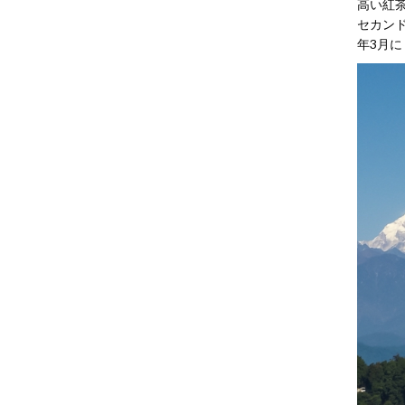
高い紅
セカンド
年3月