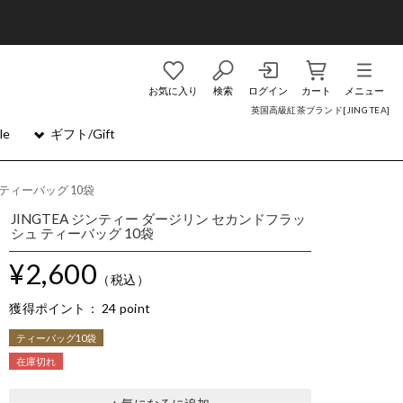
お気に入り
検索
ログイン
カート
メニュー
英国高級紅茶ブランド[JING TEA]
le
ギフト/Gift
 ティーバッグ 10袋
JINGTEA ジンティー ダージリン セカンドフラッ
シュ ティーバッグ 10袋
¥2,600
（税込）
獲得ポイント：
24 point
ティーバッグ10袋
在庫切れ