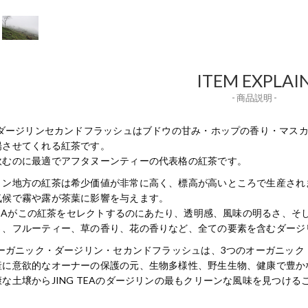
ITEM EXPLAI
- 商品説明 -
Gのダージリンセカンドフラッシュはブドウの甘み・ホップの香り・マス
揚させてくれる紅茶です。
飲むのに最適でアフタヌーンティーの代表格の紅茶です。
リン地方の紅茶は希少価値が非常に高く、標高が高いところで生産され
気候で霧や露が茶葉に影響を与えます。
G TEAがこの紅茶をセレクトするのにあたり、透明感、風味の明るさ、
さ、フルーティー、草の香り、花の香りなど、全ての要素を含むダージ
Gオーガニック・ダージリン・セカンドフラッシュは、3つのオーガニッ
産に意欲的なオーナーの保護の元、生物多様性、野生生物、健康で豊か
な土壌からJING TEAのダージリンの最もクリーンな風味を見つけ