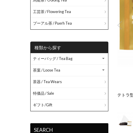
烏龍茶 / Oolong Tea
工芸茶 / Flowering Tea
プーアル茶 / Puerh Tea
種類から探す
ティーバッグ / Tea Bag
茶葉 / Loose Tea
茶器 / Tea Wears
特価品 / Sale
ており茶葉の鮮度を保ちます。商品は10袋をパウチの袋に入
テトラ
ギフト/Gift
SEARCH