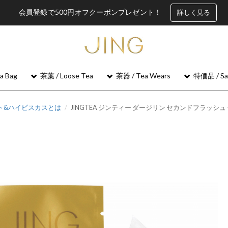
会員登録で500円オフクーポンプレゼント！
詳しく見る
 Bag
茶葉 / Loose Tea
茶器 / Tea Wears
特価品 / Sa
ラント&ハイビスカスとは
JINGTEA ジンティー ダージリン セカンドフラッシュ