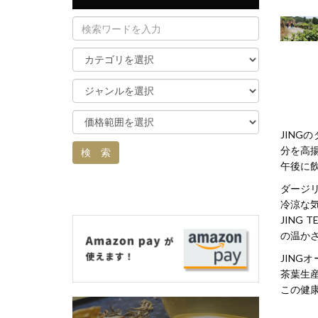
JIN
分を高
午後に
ダージ
冷涼な
JIN
の温か
JIN
茶葉生
この健康