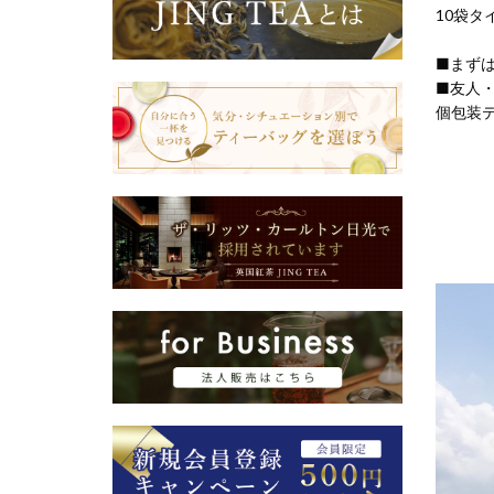
10袋タ
■まず
■友人
個包装