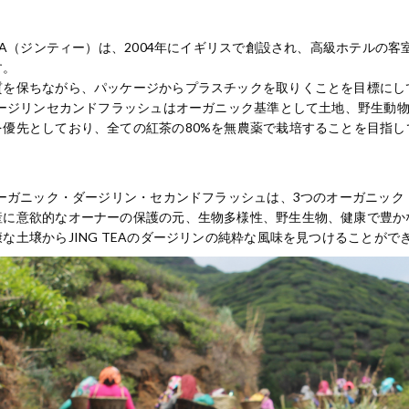
TEA（ジンティー）は、2004年にイギリスで創設され、高級ホテル
す。
質を保ちながら、パッケージからプラスチックを取りくことを目標にし
Gダージリンセカンドフラッシュはオーガニック基準として土地、野生動
を優先としており、全ての紅茶の80%を無農薬で栽培することを目指し
Gオーガニック・ダージリン・セカンドフラッシュは、3つのオーガニッ
産に意欲的なオーナーの保護の元、生物多様性、野生生物、健康で豊か
な土壌からJING TEAのダージリンの純粋な風味を見つけることがで