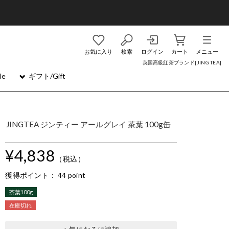
お気に入り
検索
ログイン
カート
メニュー
英国高級紅茶ブランド[JING TEA]
le
ギフト/Gift
JINGTEA ジンティー アールグレイ 茶葉 100g缶
¥4,838
（税込）
獲得ポイント：
44 point
茶葉100g
在庫切れ