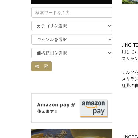
JING
用して
スリラ
ミルク
スリラ
紅茶の
JIN