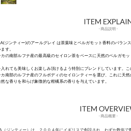
ITEM EXPLAI
- 商品説明 -
 TEA(ジンティー)のアールグレイ は茶葉味とベルガモット香料のバ
います。
ンカの南部ルフナ産の最高級のセイロン茶をベースに天然のベルガモッ
を入れても美味しくお楽しみ頂けるよう特別にブレンドしています。こ
ンカ南部のルフナ産のフルボディのセイロンティーを選び、これに天然
自然な香りを和らげ象徴的な柑橘系の香りを与えています。
ITEM OVERVI
- 商品概要 -
GTEA（ジンティー）は、２００４年にイギリスで創設され、わずか数年