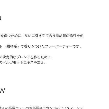
N
ランスを保つために、互いに引き立て合う高品質の原料を使
ト （柑橘系）で香りをつけたフレーバーティーです。
の決定的なブレンドを作るために、
のベルガモットエキスを加え、
EW
で数々の高級ホテルのお部屋やラウンジのアフタヌーンテ