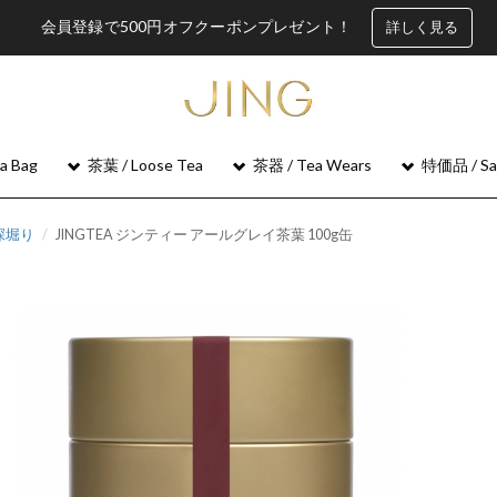
会員登録で500円オフクーポンプレゼント！
詳しく見る
 Bag
茶葉 / Loose Tea
茶器 / Tea Wears
特価品 / Sa
を深堀り
JINGTEA ジンティー アールグレイ茶葉 100g缶