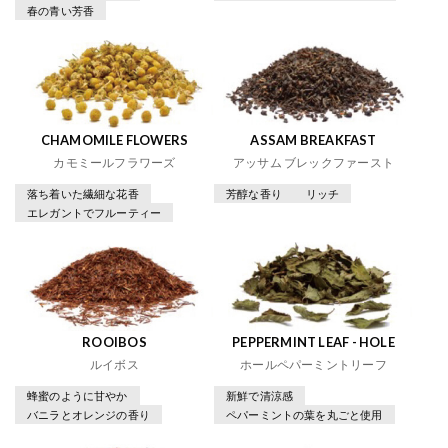
春の青い芳香
CHAMOMILE FLOWERS
ASSAM BREAKFAST
カモミールフラワーズ
アッサム ブレックファースト
落ち着いた繊細な花香
芳醇な香り
リッチ
エレガントでフルーティー
ROOIBOS
PEPPERMINT LEAF - HOLE
ルイボス
ホールペパーミントリーフ
蜂蜜のように甘やか
新鮮で清涼感
バニラとオレンジの香り
ペパーミントの葉を丸ごと使用