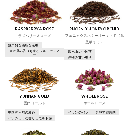
RASPBERRY & ROSE
PHOENIX HONEY ORCHID
フェニックスハネーオーキッド（鳳
ラズベリー＆ローズ
凰単そう）
魅力的な繊細な花香
金木犀の香りもするフルーツティ
鳳凰山の中国茶
ー
果物の甘い香り
YUNNAN GOLD
WHOLE ROSE
雲南ゴールド
ホールローズ
中国雲南省の紅茶
イランのバラ
芳醇で魅惑的
バラのような香りとモルト感