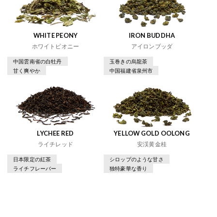
WHITE PEONY
IRON BUDDHA
ホワイトピオニー
アイロンブッダ
中国雲南省の白牡丹
玉巻きの烏龍茶
甘く爽やか
中国福建省泉州市
LYCHEE RED
YELLOW GOLD OOLONG
ライチレッド
安渓黄金桂
日本限定の紅茶
シロップのような甘さ
ライチフレーバー
独特豪華な香り