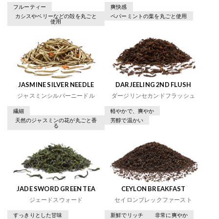
フルーティー
爽快感
カシスやベリーなどの殻を丸ごと
ペパーミントの葉を丸ごと使用
使用
JASMINE SILVER NEEDLE
DARJEELING 2ND FLUSH
ジャスミンシルバーニードル
ダージリンセカンドフラッシュ
繊細
軽やかで、爽やか
天然のジャスミンの花が丸ごと香
芳醇で温かい
る
JADE SWORD GREEN TEA
CEYLON BREAKFAST
ジェードスウォード
セイロンブレックファースト
すっきりとした甘味
新鮮でリッチ
非常に爽やか