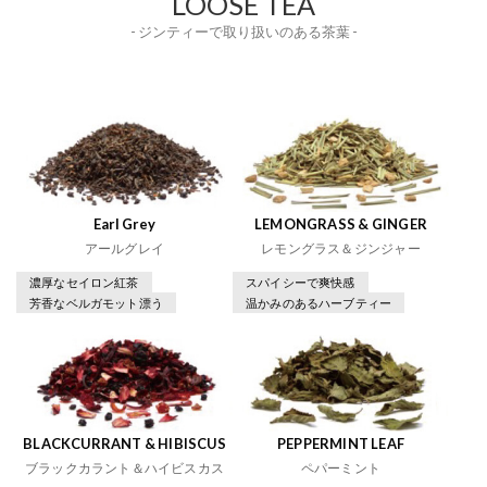
LOOSE TEA
- ジンティーで取り扱いのある茶葉 -
Earl Grey
LEMONGRASS & GINGER
アールグレイ
レモングラス＆ジンジャー
濃厚なセイロン紅茶
スパイシーで爽快感
芳香なベルガモット漂う
温かみのあるハーブティー
BLACKCURRANT & HIBISCUS
PEPPERMINT LEAF
ブラックカラント＆ハイビスカス
ペパーミント