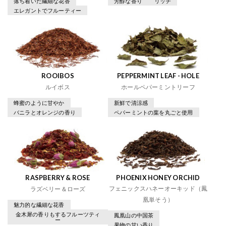
落ち着いた繊細な花香
芳醇な香り
リッチ
エレガントでフルーティー
ROOIBOS
PEPPERMINT LEAF - HOLE
ルイボス
ホールペパーミントリーフ
蜂蜜のように甘やか
新鮮で清涼感
バニラとオレンジの香り
ペパーミントの葉を丸ごと使用
RASPBERRY & ROSE
PHOENIX HONEY ORCHID
フェニックスハネーオーキッド（鳳
ラズベリー＆ローズ
凰単そう）
魅力的な繊細な花香
金木犀の香りもするフルーツティ
鳳凰山の中国茶
ー
果物の甘い香り