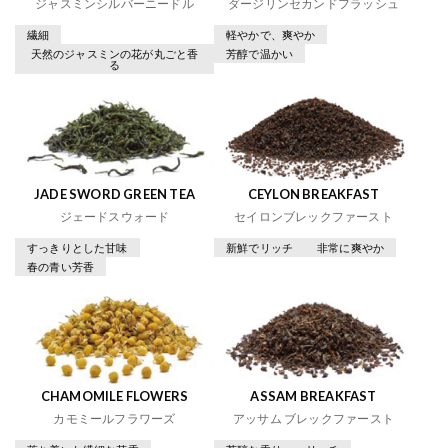
ジャスミンシルバーニードル
ダージリンセカンドフラッシュ
繊細
軽やかで、爽やか
天然のジャスミンの花が丸ごと香
芳醇で温かい
る
JADE SWORD GREEN TEA
CEYLON BREAKFAST
ジェードスウォード
セイロンブレックファースト
すっきりとした甘味
新鮮でリッチ
非常に爽やか
春の青い芳香
CHAMOMILE FLOWERS
ASSAM BREAKFAST
カモミールフラワーズ
アッサム ブレックファースト