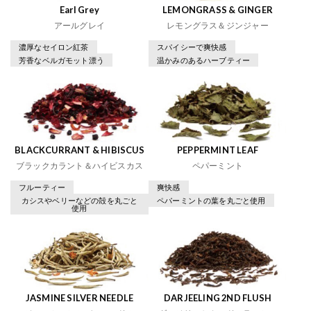
Earl Grey
LEMONGRASS & GINGER
アールグレイ
レモングラス＆ジンジャー
濃厚なセイロン紅茶
スパイシーで爽快感
芳香なベルガモット漂う
温かみのあるハーブティー
BLACKCURRANT & HIBISCUS
PEPPERMINT LEAF
ブラックカラント＆ハイビスカス
ペパーミント
フルーティー
爽快感
カシスやベリーなどの殻を丸ごと
ペパーミントの葉を丸ごと使用
使用
JASMINE SILVER NEEDLE
DARJEELING 2ND FLUSH