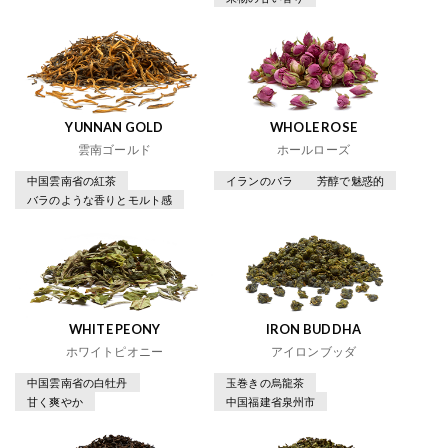
YUNNAN GOLD
WHOLE ROSE
雲南ゴールド
ホールローズ
中国雲南省の紅茶
イランのバラ
芳醇で魅惑的
バラのような香りとモルト感
WHITE PEONY
IRON BUDDHA
ホワイトピオニー
アイロンブッダ
中国雲南省の白牡丹
玉巻きの烏龍茶
甘く爽やか
中国福建省泉州市