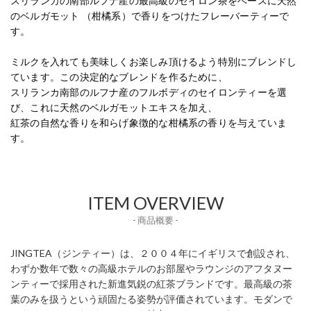
スリランカの南部ルフナ産の最高級のセイロン茶をベースに天然
のベルガモット （柑橘系）で香りをつけたフレーバーティーで
す。
ミルクを入れても美味しくお楽しみ頂けるよう特別にブレンドし
ています。この決定的なブレンドを作るために、
スリランカ南部のルフナ産のフルボディのセイロンティーを選
び、これに天然のベルガモットエキスを加え、
紅茶の自然な香りを和らげ象徴的な柑橘系の香りを与えていま
す。
ITEM OVERVIEW
- 商品概要 -
JINGTEA（ジンティー）は、２００４年にイギリスで創設され、
わずか数年で数々の高級ホテルのお部屋やラウンジのアフタヌー
ンティーで採用された新進気鋭の紅茶ブランドです。最高級の茶
葉のみを扱うという頑固たる姿勢が評価されています。モダンで