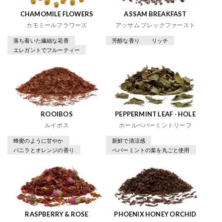
CHAMOMILE FLOWERS
ASSAM BREAKFAST
カモミールフラワーズ
アッサム ブレックファースト
落ち着いた繊細な花香
芳醇な香り
リッチ
エレガントでフルーティー
ROOIBOS
PEPPERMINT LEAF - HOLE
ルイボス
ホールペパーミントリーフ
蜂蜜のように甘やか
新鮮で清涼感
バニラとオレンジの香り
ペパーミントの葉を丸ごと使用
RASPBERRY & ROSE
PHOENIX HONEY ORCHID