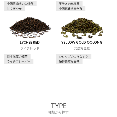
中国雲南省の白牡丹
玉巻きの烏龍茶
甘く爽やか
中国福建省泉州市
LYCHEE RED
YELLOW GOLD OOLONG
ライチレッド
安渓黄金桂
日本限定の紅茶
シロップのような甘さ
ライチフレーバー
独特豪華な香り
TYPE
- 種類から探す -