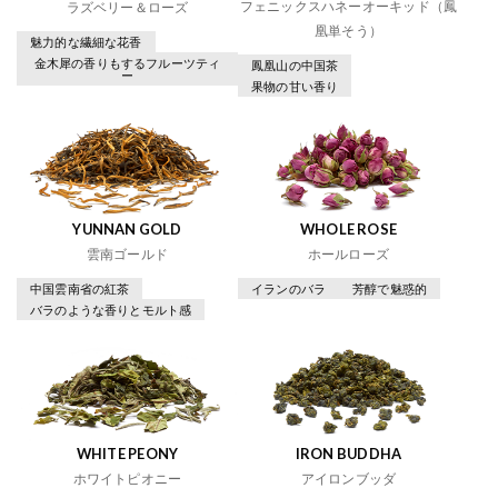
フェニックスハネーオーキッド（鳳
ラズベリー＆ローズ
凰単そう）
魅力的な繊細な花香
金木犀の香りもするフルーツティ
鳳凰山の中国茶
ー
果物の甘い香り
YUNNAN GOLD
WHOLE ROSE
雲南ゴールド
ホールローズ
中国雲南省の紅茶
イランのバラ
芳醇で魅惑的
バラのような香りとモルト感
WHITE PEONY
IRON BUDDHA
ホワイトピオニー
アイロンブッダ