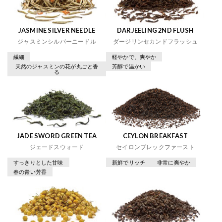
JASMINE SILVER NEEDLE
DARJEELING 2ND FLUSH
ジャスミンシルバーニードル
ダージリンセカンドフラッシュ
繊細
軽やかで、爽やか
天然のジャスミンの花が丸ごと香
芳醇で温かい
る
JADE SWORD GREEN TEA
CEYLON BREAKFAST
ジェードスウォード
セイロンブレックファースト
すっきりとした甘味
新鮮でリッチ
非常に爽やか
春の青い芳香