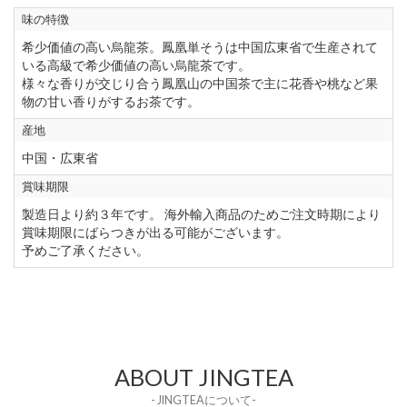
味の特徴
希少価値の高い烏龍茶。鳳凰単そうは中国広東省で生産されて
いる高級で希少価値の高い烏龍茶です。
様々な香りが交じり合う鳳凰山の中国茶で主に花香や桃など果
物の甘い香りがするお茶です。
産地
中国・広東省
賞味期限
製造日より約３年です。 海外輸入商品のためご注文時期により
賞味期限にばらつきが出る可能がございます。
予めご了承ください。
ABOUT JINGTEA
- JINGTEAについて-