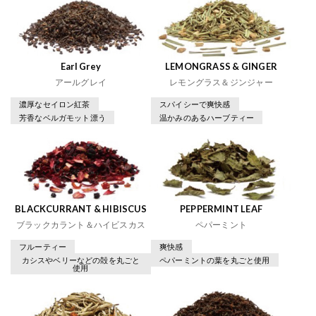
Earl Grey
LEMONGRASS & GINGER
アールグレイ
レモングラス＆ジンジャー
濃厚なセイロン紅茶
スパイシーで爽快感
芳香なベルガモット漂う
温かみのあるハーブティー
BLACKCURRANT & HIBISCUS
PEPPERMINT LEAF
ブラックカラント＆ハイビスカス
ペパーミント
フルーティー
爽快感
カシスやベリーなどの殻を丸ごと
ペパーミントの葉を丸ごと使用
使用