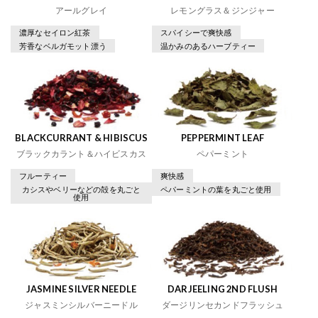
アールグレイ
レモングラス＆ジンジャー
濃厚なセイロン紅茶
スパイシーで爽快感
芳香なベルガモット漂う
温かみのあるハーブティー
BLACKCURRANT & HIBISCUS
PEPPERMINT LEAF
ブラックカラント＆ハイビスカス
ペパーミント
フルーティー
爽快感
カシスやベリーなどの殻を丸ごと
ペパーミントの葉を丸ごと使用
使用
JASMINE SILVER NEEDLE
DARJEELING 2ND FLUSH
ジャスミンシルバーニードル
ダージリンセカンドフラッシュ