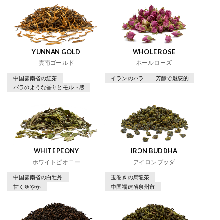
YUNNAN GOLD
WHOLE ROSE
雲南ゴールド
ホールローズ
中国雲南省の紅茶
イランのバラ
芳醇で魅惑的
バラのような香りとモルト感
WHITE PEONY
IRON BUDDHA
ホワイトピオニー
アイロンブッダ
中国雲南省の白牡丹
玉巻きの烏龍茶
甘く爽やか
中国福建省泉州市