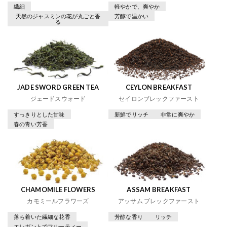
繊細
軽やかで、爽やか
天然のジャスミンの花が丸ごと香
芳醇で温かい
る
JADE SWORD GREEN TEA
CEYLON BREAKFAST
ジェードスウォード
セイロンブレックファースト
すっきりとした甘味
新鮮でリッチ
非常に爽やか
春の青い芳香
CHAMOMILE FLOWERS
ASSAM BREAKFAST
カモミールフラワーズ
アッサム ブレックファースト
落ち着いた繊細な花香
芳醇な香り
リッチ
エレガントでフルーティー