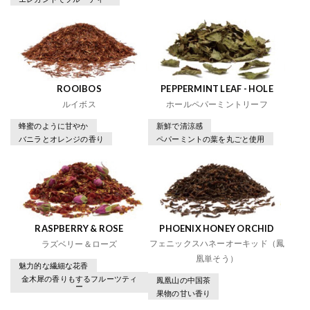
ROOIBOS
PEPPERMINT LEAF - HOLE
ルイボス
ホールペパーミントリーフ
蜂蜜のように甘やか
新鮮で清涼感
バニラとオレンジの香り
ペパーミントの葉を丸ごと使用
RASPBERRY & ROSE
PHOENIX HONEY ORCHID
フェニックスハネーオーキッド（鳳
ラズベリー＆ローズ
凰単そう）
魅力的な繊細な花香
金木犀の香りもするフルーツティ
鳳凰山の中国茶
ー
果物の甘い香り