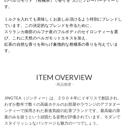
のベルガモット （柑橘系）で香りをつけたフレーバーティーで
す。
ミルクを入れても美味しくお楽しみ頂けるよう特別にブレンドし
ています。この決定的なブレンドを作るために、
スリランカ南部のルフナ産のフルボディのセイロンティーを選
び、これに天然のベルガモットエキスを加え、
紅茶の自然な香りを和らげ象徴的な柑橘系の香りを与えていま
す。
ITEM OVERVIEW
- 商品概要 -
JINGTEA（ジンティー）は、２００４年にイギリスで創設され、
わずか数年で数々の高級ホテルのお部屋やラウンジのアフタヌー
ンティーで採用された新進気鋭の紅茶ブランドです。最高級の茶
葉のみを扱うという頑固たる姿勢が評価されています。モダンで
スタイリッシュなパッケージも魅力の一つでしょう。