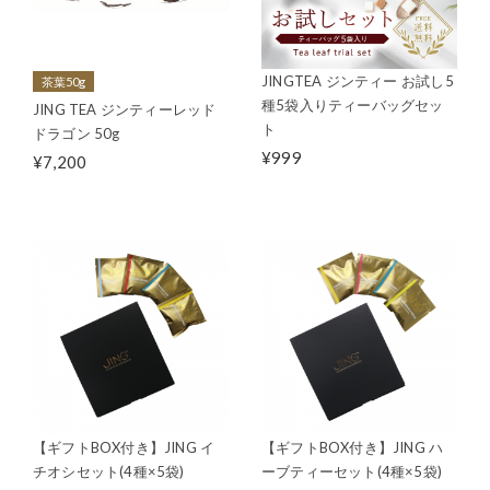
JINGTEA ジンティー お試し5
茶葉50g
種5袋入りティーバッグセッ
JING TEA ジンティーレッド
ト
ドラゴン 50g
¥999
¥7,200
【ギフトBOX付き】JING イ
【ギフトBOX付き】JING ハ
チオシセット(4種×5袋)
ーブティーセット(4種×5袋)