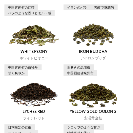
中国雲南省の紅茶
イランのバラ
芳醇で魅惑的
バラのような香りとモルト感
WHITE PEONY
IRON BUDDHA
ホワイトピオニー
アイロンブッダ
中国雲南省の白牡丹
玉巻きの烏龍茶
甘く爽やか
中国福建省泉州市
LYCHEE RED
YELLOW GOLD OOLONG
ライチレッド
安渓黄金桂
日本限定の紅茶
シロップのような甘さ
ライチフレーバー
独特豪華な香り