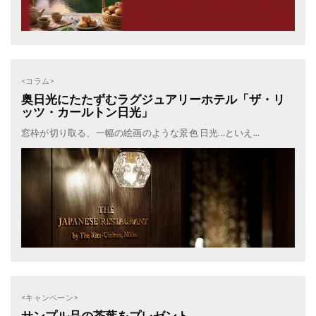
<コラム>
奥日光にたたずむラグジュアリーホテル「ザ・リ
ッツ・カールトン日光」
窓枠が切り取る、一幅の絵画のような景色 日光...といえ...
<キャンペーン>
サンプル品の茶葉をプレゼント