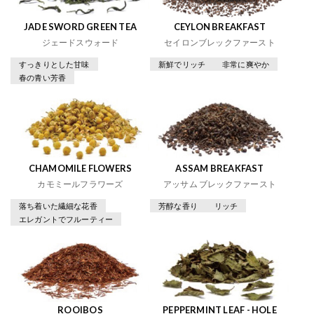
JADE SWORD GREEN TEA
CEYLON BREAKFAST
ジェードスウォード
セイロンブレックファースト
すっきりとした甘味
新鮮でリッチ
非常に爽やか
春の青い芳香
CHAMOMILE FLOWERS
ASSAM BREAKFAST
カモミールフラワーズ
アッサム ブレックファースト
落ち着いた繊細な花香
芳醇な香り
リッチ
エレガントでフルーティー
ROOIBOS
PEPPERMINT LEAF - HOLE