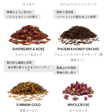
ルイボス
ホールペパーミントリーフ
蜂蜜のように甘やか
新鮮で清涼感
バニラとオレンジの香り
ペパーミントの葉を丸ごと使用
RASPBERRY & ROSE
PHOENIX HONEY ORCHID
フェニックスハネーオーキッド（鳳
ラズベリー＆ローズ
凰単そう）
魅力的な繊細な花香
金木犀の香りもするフルーツティ
鳳凰山の中国茶
ー
果物の甘い香り
YUNNAN GOLD
WHOLE ROSE
雲南ゴールド
ホールローズ