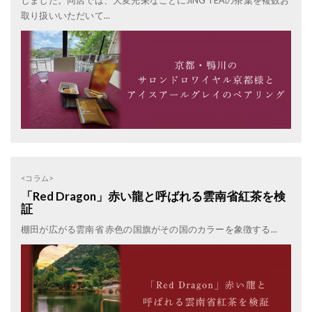
しました。同店では、大変光栄なことにJING TEAの茶葉を複数お
取り扱いいただいて...
<コラム>
「Red Dragon」赤い龍と呼ばれる雲南省紅茶を検
証
棚田が広がる雲南省 赤色の国旗がその国のカラーを象徴する...