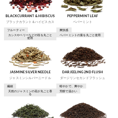
BLACKCURRANT & HIBISCUS
PEPPERMINT LEAF
ブラックカラント＆ハイビスカス
ペパーミント
フルーティー
爽快感
カシスやベリーなどの殻を丸ごと
ペパーミントの葉を丸ごと使用
使用
JASMINE SILVER NEEDLE
DARJEELING 2ND FLUSH
ジャスミンシルバーニードル
ダージリンセカンドフラッシュ
繊細
軽やかで、爽やか
天然のジャスミンの花が丸ごと香
芳醇で温かい
る