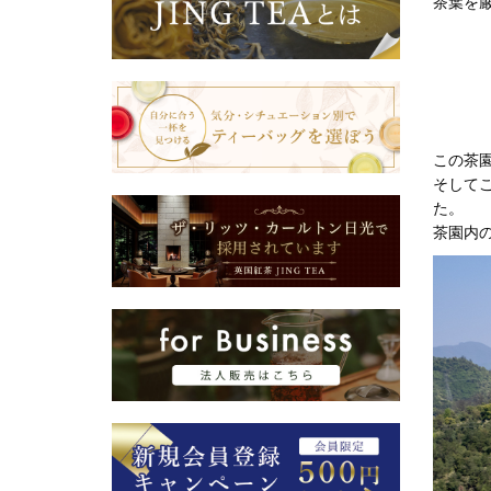
茶葉を
この茶
そして
た。
茶園内