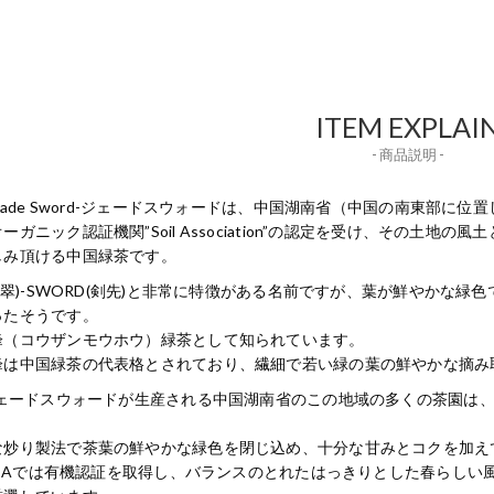
ITEM EXPLAI
- 商品説明 -
のJade Sword-ジェードスウォードは、中国湖南省（中国の南東部
ーガニック認証機関”Soil Association”の認定を受け、その土
しみ頂ける中国緑茶です。
(翡翠)-SWORD(剣先)と非常に特徴がある名前ですが、葉が鮮やか
ったそうです。
峰（コウザンモウホウ）緑茶として知られています。
峰は中国緑茶の代表格とされており、繊細で若い緑の葉の鮮やかな摘み
Gジェードスウォードが生産される中国湖南省のこの地域の多くの茶園は
な炒り製法で茶葉の鮮やかな緑色を閉じ込め、十分な甘みとコクを加え
G TEAでは有機認証を取得し、バランスのとれたはっきりとした春らし