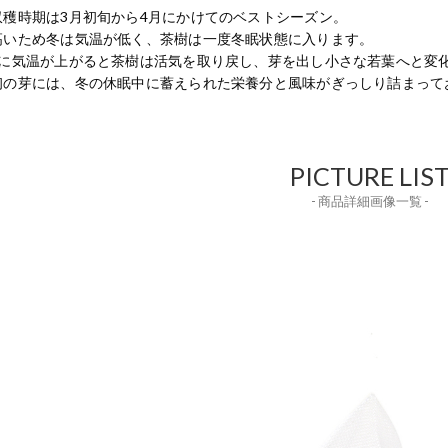
収穫時期は3月初旬から4月にかけてのベストシーズン。
高いため冬は気温が低く、茶樹は一度冬眠状態に入ります。
旬に気温が上がると茶樹は活気を取り戻し、芽を出し小さな若葉へと変
初の芽には、冬の休眠中に蓄えられた栄養分と風味がぎっしり詰まって
PICTURE LIS
- 商品詳細画像一覧 -