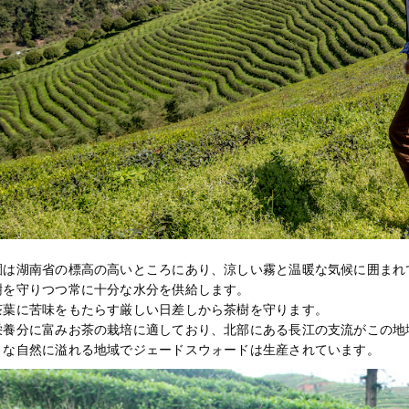
園は湖南省の標高の高いところにあり、涼しい霧と温暖な気候に囲まれ
樹を守りつつ常に十分な水分を供給します。
茶葉に苦味をもたらす厳しい日差しから茶樹を守ります。
栄養分に富みお茶の栽培に適しており、北部にある長江の支流がこの地
うな自然に溢れる地域でジェードスウォードは生産されています。