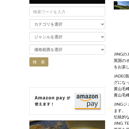
JING
英国のオ
をお楽
JADE
グにな
黄山毛
黄山毛
JIN
ます。
伝統的
JIN