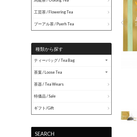
烏龍茶 / Oolong Tea
工芸茶 / Flowering Tea
プーアル茶 / Puerh Tea
種類から探す
ティーバッグ / Tea Bag
茶葉 / Loose Tea
茶器 / Tea Wears
特価品 / Sale
ころで有機中国茶を栽培しています。
ギフト/Gift
SEARCH