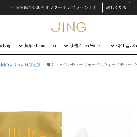
会員登録で500円オフクーポンプレゼント！
詳しく見る
 Bag
茶葉 / Loose Tea
茶器 / Tea Wears
特価品 / Sa
る中国の香り高い緑茶とは
JINGTEA ジンティー ジェードスウォード ティーバッ