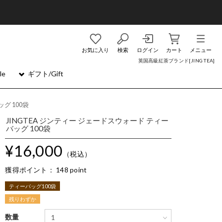
お気に入り
検索
ログイン
カート
メニュー
英国高級紅茶ブランド[JING TEA]
le
ギフト/Gift
グ 100袋
JINGTEA ジンティー ジェードスウォード ティー
バッグ 100袋
¥16,000
（税込）
獲得ポイント：
148 point
ティーバッグ100袋
残りわずか
数量