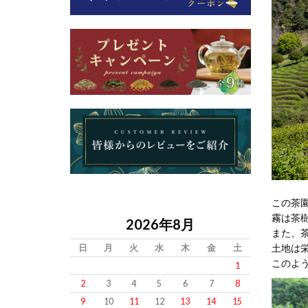
この茶
霧は茶
2026年8月
また、
土地は
日
月
火
水
木
金
土
このよ
1
2
3
4
5
6
7
8
9
10
11
12
13
14
15