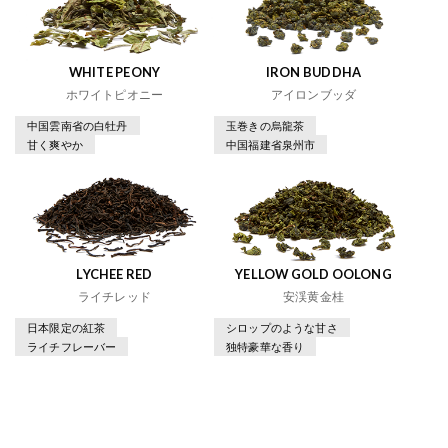
WHITE PEONY
IRON BUDDHA
ホワイトピオニー
アイロンブッダ
中国雲南省の白牡丹
玉巻きの烏龍茶
甘く爽やか
中国福建省泉州市
LYCHEE RED
YELLOW GOLD OOLONG
ライチレッド
安渓黄金桂
日本限定の紅茶
シロップのような甘さ
ライチフレーバー
独特豪華な香り