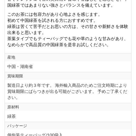
国緑茶ではあまりない強さとバランスを備えています。
このお茶には包容力があり心地よさを感じます。
初めて中国緑茶を試される方におすすめです。
緑茶は苦くて苦手だとお思いの方は、その甘さや新鮮さを体験
出来ると思います。
茶葉タイプでもティーバッグでも花や草のような甘みがあり、
なめらかで高品質の中国緑茶を是非お試しください。
産地
中国・湖南省
賞味期限
製造日より約３年です。 海外輸入商品のためご注文時期により
賞味期限にばらつきが出る可能がございます。 予めご了承くだ
さい。
原材料
緑茶
パッケージ
個包装ティーバッグ/100袋入