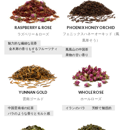
RASPBERRY & ROSE
PHOENIX HONEY ORCHID
フェニックスハネーオーキッド（鳳
ラズベリー＆ローズ
凰単そう）
魅力的な繊細な花香
金木犀の香りもするフルーツティ
鳳凰山の中国茶
ー
果物の甘い香り
YUNNAN GOLD
WHOLE ROSE
雲南ゴールド
ホールローズ
中国雲南省の紅茶
イランのバラ
芳醇で魅惑的
バラのような香りとモルト感