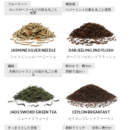
フルーティー
爽快感
カシスやベリーなどの殻を丸ごと
ペパーミントの葉を丸ごと使用
使用
JASMINE SILVER NEEDLE
DARJEELING 2ND FLUSH
ジャスミンシルバーニードル
ダージリンセカンドフラッシュ
繊細
軽やかで、爽やか
天然のジャスミンの花が丸ごと香
芳醇で温かい
る
JADE SWORD GREEN TEA
CEYLON BREAKFAST
ジェードスウォード
セイロンブレックファースト
すっきりとした甘味
新鮮でリッチ
非常に爽やか