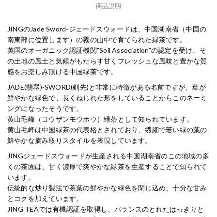
- 商品説明 -
JINGのJade Sword-ジェードスウォードは、中国湖南省（中国の
南東部に位置します）の霧の山中で育てられた緑茶です。
英国のオーガニック認証機関”Soil Association”の認定を受け、そ
の土地の風土と気候がもたらす甘くフレッシュな風味と豊かな質
感をお楽しみ頂ける中国緑茶です。
JADE(翡翠)-SWORD(剣先)と非常に特徴がある名前ですが、葉が
鮮やかな緑色で、長くねじれた形をしていることからこのネーミ
ングになったそうです。
黄山毛峰（コウザンモウホウ）緑茶として知られています。
黄山毛峰は中国緑茶の代表格とされており、繊細で若い緑の葉の
鮮やかな摘み取りスタイルを表現しています。
JINGジェードスウォードが生産される中国湖南省のこの地域の多
くの茶園は、甘く濃厚で爽やかな緑茶を生産することで知られて
います。
伝統的な炒り製法で茶葉の鮮やかな緑色を閉じ込め、十分な甘み
とコクを加えています。
JING TEAでは有機認証を取得し、バランスのとれたはっきりと