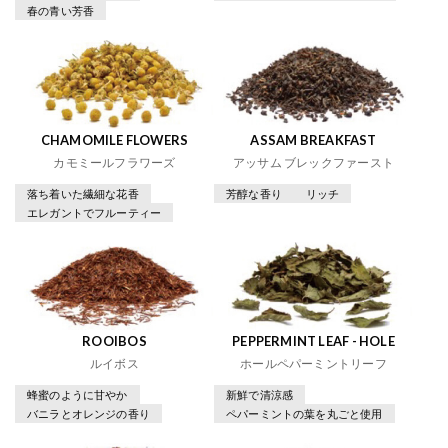
春の青い芳香
CHAMOMILE FLOWERS
ASSAM BREAKFAST
カモミールフラワーズ
アッサム ブレックファースト
落ち着いた繊細な花香
芳醇な香り
リッチ
エレガントでフルーティー
ROOIBOS
PEPPERMINT LEAF - HOLE
ルイボス
ホールペパーミントリーフ
蜂蜜のように甘やか
新鮮で清涼感
バニラとオレンジの香り
ペパーミントの葉を丸ごと使用