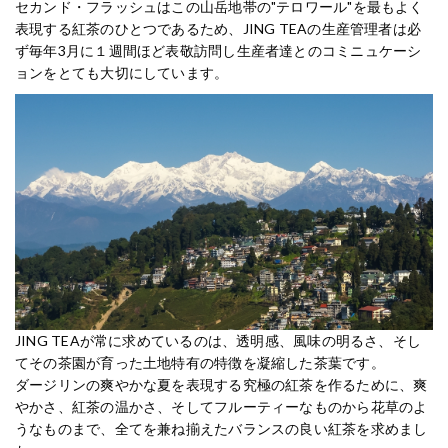
セカンド・フラッシュはこの山岳地帯の"テロワール"を最もよく
表現する紅茶のひとつであるため、JING TEAの生産管理者は必
ず毎年3月に１週間ほど表敬訪問し生産者達とのコミニュケーシ
ョンをとても大切にしています。
JING TEAが常に求めているのは、透明感、風味の明るさ、そし
てその茶園が育った土地特有の特徴を凝縮した茶葉です。
ダージリンの爽やかな夏を表現する究極の紅茶を作るために、爽
やかさ、紅茶の温かさ、そしてフルーティーなものから花草のよ
うなものまで、全てを兼ね揃えたバランスの良い紅茶を求めまし