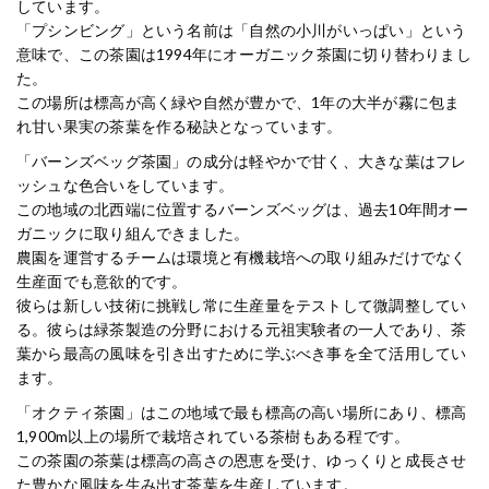
しています。
「プシンビング」という名前は「自然の小川がいっぱい」という
意味で、この茶園は1994年にオーガニック茶園に切り替わりまし
た。
この場所は標高が高く緑や自然が豊かで、1年の大半が霧に包ま
れ甘い果実の茶葉を作る秘訣となっています。
「バーンズベッグ茶園」の成分は軽やかで甘く、大きな葉はフレ
ッシュな色合いをしています。
この地域の北西端に位置するバーンズベッグは、過去10年間オー
ガニックに取り組んできました。
農園を運営するチームは環境と有機栽培への取り組みだけでなく
生産面でも意欲的です。
彼らは新しい技術に挑戦し常に生産量をテストして微調整してい
る。彼らは緑茶製造の分野における元祖実験者の一人であり、茶
葉から最高の風味を引き出すために学ぶべき事を全て活用してい
ます。
「オクティ茶園」はこの地域で最も標高の高い場所にあり、標高
1,900m以上の場所で栽培されている茶樹もある程です。
この茶園の茶葉は標高の高さの恩恵を受け、ゆっくりと成長させ
た豊かな風味を生み出す茶葉を生産しています。