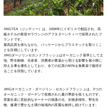
JINGTEA（ジンティー）は、2004年にイギリスで創設され、高
級ホテルの客室やラウンジのアフタヌーンティーで採用されたブ
ランドです。
最高品質を保ちながら、パッケージからプラスチックを取りくこ
とを目標にしています。
JINGダージリンセカンドフラッシュはオーガニック基準として土
地、野生動物、生産者、消費者が農薬から受ける影響を最小限に
抑える事を優先としており、全ての紅茶の80%を無農薬で栽培す
ることを目指しています。
JINGオーガニック・ダージリン・セカンドフラッシュは、3つの
オーガニック・ガーデンで収穫された夏の季節を祝うものです。
茶葉生産に意欲的なオーナーの保護の元、生物多様性、野生生
物、健康で豊かな土壌の地域内の茶園を維持し続けています。