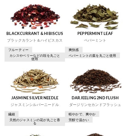
BLACKCURRANT & HIBISCUS
PEPPERMINT LEAF
ブラックカラント＆ハイビスカス
ペパーミント
フルーティー
爽快感
カシスやベリーなどの殻を丸ごと
ペパーミントの葉を丸ごと使用
使用
JASMINE SILVER NEEDLE
DARJEELING 2ND FLUSH
ジャスミンシルバーニードル
ダージリンセカンドフラッシュ
繊細
軽やかで、爽やか
天然のジャスミンの花が丸ごと香
芳醇で温かい
る