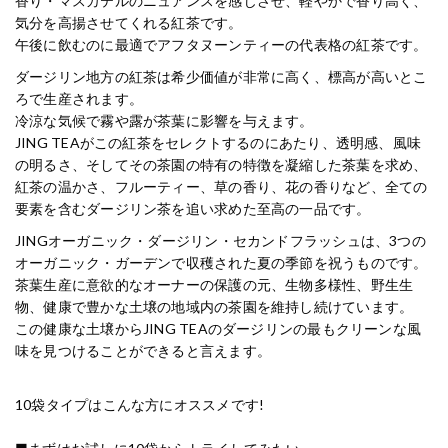
香り・マスカテルのニュアンスを感じさせ、軽やかで香り高く、
気分を高揚させてくれる紅茶です。
午後に飲むのに最適でアフタヌーンティーの代表格の紅茶です。
ダージリン地方の紅茶は希少価値が非常に高く、標高が高いとこ
ろで生産されます。
冷涼な気候で霧や露が茶葉に影響を与えます。
JING TEAがこの紅茶をセレクトするのにあたり、透明感、風味
の明るさ、そしてその茶園の特有の特徴を凝縮した茶葉を求め、
紅茶の温かさ、フルーティー、草の香り、花の香りなど、全ての
要素を含むダージリン茶を追い求めた至高の一品です。
JINGオーガニック・ダージリン・セカンドフラッシュは、3つの
オーガニック・ガーデンで収穫された夏の季節を祝うものです。
茶葉生産に意欲的なオーナーの保護の元、生物多様性、野生生
物、健康で豊かな土壌の地域内の茶園を維持し続けています。
この健康な土壌からJING TEAのダージリンの最もクリーンな風
味を見つけることができると言えます。
10袋タイプはこんな方にオススメです!