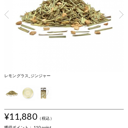
レモングラス_ジンジャー
レ
¥11,880
（税込）
獲得ポイント：
110 point