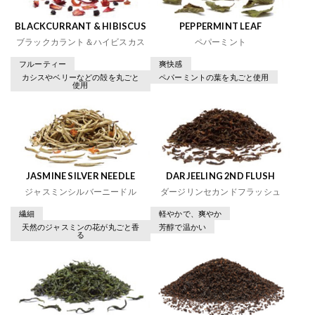
BLACKCURRANT & HIBISCUS
PEPPERMINT LEAF
ブラックカラント＆ハイビスカス
ペパーミント
フルーティー
爽快感
カシスやベリーなどの殻を丸ごと
ペパーミントの葉を丸ごと使用
使用
JASMINE SILVER NEEDLE
DARJEELING 2ND FLUSH
ジャスミンシルバーニードル
ダージリンセカンドフラッシュ
繊細
軽やかで、爽やか
天然のジャスミンの花が丸ごと香
芳醇で温かい
る