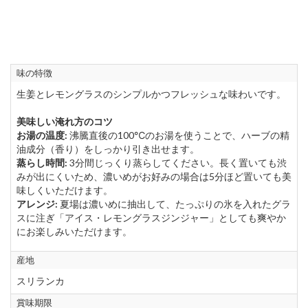
味の特徴
生姜とレモングラスのシンプルかつフレッシュな味わいです。
美味しい淹れ方のコツ
お湯の温度:
沸騰直後の100℃のお湯を使うことで、ハーブの精
油成分（香り）をしっかり引き出せます。
蒸らし時間:
3分間じっくり蒸らしてください。長く置いても渋
みが出にくいため、濃いめがお好みの場合は5分ほど置いても美
味しくいただけます。
アレンジ:
夏場は濃いめに抽出して、たっぷりの氷を入れたグラ
スに注ぎ「アイス・レモングラスジンジャー」としても爽やか
にお楽しみいただけます。
産地
スリランカ
賞味期限