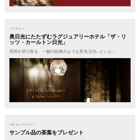
<コラム>
奥日光にたたずむラグジュアリーホテル「ザ・リ
ッツ・カールトン日光」
窓枠が切り取る、一幅の絵画のような景色 日光...といえ...
<キャンペーン>
サンプル品の茶葉をプレゼント