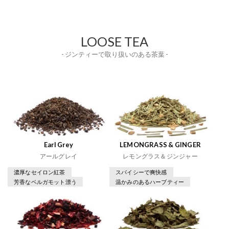
LOOSE TEA
- ジンティーで取り扱いのある茶葉 -
Earl Grey
LEMONGRASS & GINGER
アールグレイ
レモングラス＆ジンジャー
濃厚なセイロン紅茶
スパイシーで爽快感
芳香なベルガモット漂う
温かみのあるハーブティー