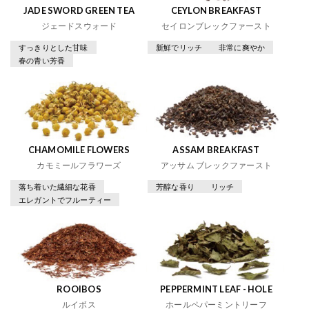
JADE SWORD GREEN TEA
CEYLON BREAKFAST
ジェードスウォード
セイロンブレックファースト
すっきりとした甘味
新鮮でリッチ
非常に爽やか
春の青い芳香
CHAMOMILE FLOWERS
ASSAM BREAKFAST
カモミールフラワーズ
アッサム ブレックファースト
落ち着いた繊細な花香
芳醇な香り
リッチ
エレガントでフルーティー
ROOIBOS
PEPPERMINT LEAF - HOLE
ルイボス
ホールペパーミントリーフ