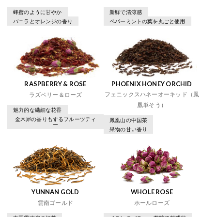
蜂蜜のように甘やか
新鮮で清涼感
バニラとオレンジの香り
ペパーミントの葉を丸ごと使用
RASPBERRY & ROSE
PHOENIX HONEY ORCHID
フェニックスハネーオーキッド（鳳
ラズベリー＆ローズ
凰単そう）
魅力的な繊細な花香
金木犀の香りもするフルーツティ
鳳凰山の中国茶
ー
果物の甘い香り
YUNNAN GOLD
WHOLE ROSE
雲南ゴールド
ホールローズ