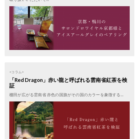
<コラム>
「Red Dragon」赤い龍と呼ばれる雲南省紅茶を検
証
棚田が広がる雲南省 赤色の国旗がその国のカラーを象徴する...