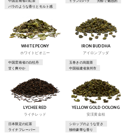
中国雲南省の紅茶
イランのバラ
芳醇で魅惑的
バラのような香りとモルト感
WHITE PEONY
IRON BUDDHA
ホワイトピオニー
アイロンブッダ
中国雲南省の白牡丹
玉巻きの烏龍茶
甘く爽やか
中国福建省泉州市
LYCHEE RED
YELLOW GOLD OOLONG
ライチレッド
安渓黄金桂
日本限定の紅茶
シロップのような甘さ
ライチフレーバー
独特豪華な香り