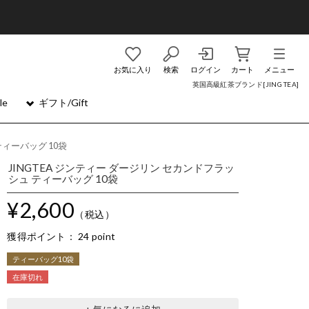
お気に入り
検索
ログイン
カート
メニュー
英国高級紅茶ブランド[JING TEA]
le
ギフト/Gift
ティーバッグ 10袋
JINGTEA ジンティー ダージリン セカンドフラッ
シュ ティーバッグ 10袋
¥2,600
（税込）
獲得ポイント：
24 point
ティーバッグ10袋
在庫切れ