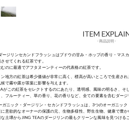
ITEM EXPLAI
- 商品説明 -
Gのダージリンセカンドフラッシュはブドウの甘み・ホップの香り・マス
揚させてくれる紅茶です。
飲むのに最適でアフタヌーンティーの代表格の紅茶です。
リン地方の紅茶は希少価値が非常に高く、標高が高いところで生産され
気候で霧や露が茶葉に影響を与えます。
G TEAがこの紅茶をセレクトするのにあたり、透明感、風味の明るさ、
さ、フルーティー、草の香り、花の香りなど、全ての要素を含むダージ
Gオーガニック・ダージリン・セカンドフラッシュは、3つのオーガニッ
産に意欲的なオーナーの保護の元、生物多様性、野生生物、健康で豊か
な土壌からJING TEAのダージリンの最もクリーンな風味を見つけ