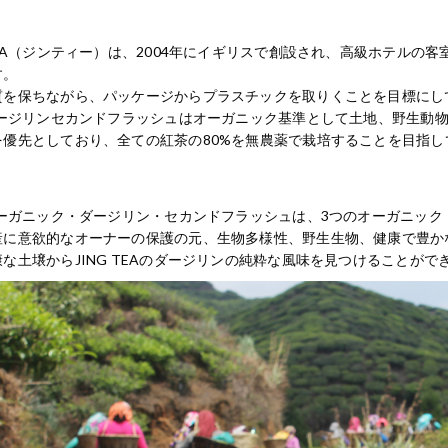
TEA（ジンティー）は、2004年にイギリスで創設され、高級ホテル
す。
質を保ちながら、パッケージからプラスチックを取りくことを目標にし
Gダージリンセカンドフラッシュはオーガニック基準として土地、野生動
を優先としており、全ての紅茶の80%を無農薬で栽培することを目指し
Gオーガニック・ダージリン・セカンドフラッシュは、3つのオーガニッ
産に意欲的なオーナーの保護の元、生物多様性、野生生物、健康で豊か
な土壌からJING TEAのダージリンの純粋な風味を見つけることがで