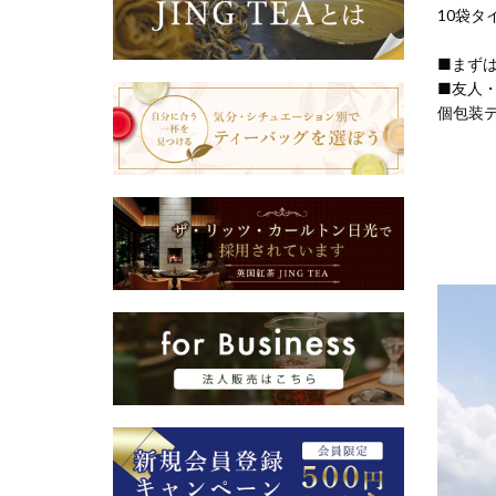
10袋タ
■まず
■友人
個包装