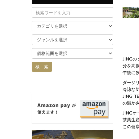
JIN
分を高
午後に
ダージ
冷涼な
JIN
の温か
JIN
茶葉生
この健康