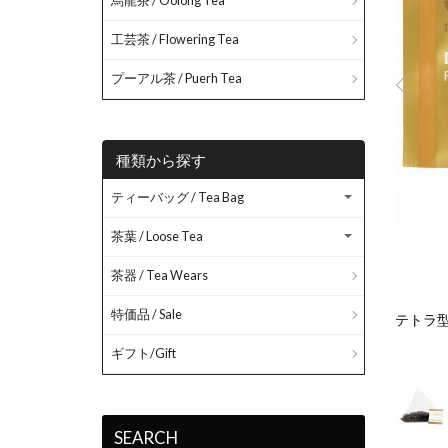
烏龍茶 / Oolong Tea
工芸茶 / Flowering Tea
プーアル茶 / Puerh Tea
種類から探す
ティーバッグ / Tea Bag
茶葉 / Loose Tea
茶器 / Tea Wears
特価品 / Sale
ており茶葉の鮮度を保ちます。商品は10袋をパウチの袋に入
テトラ
ギフト/Gift
SEARCH