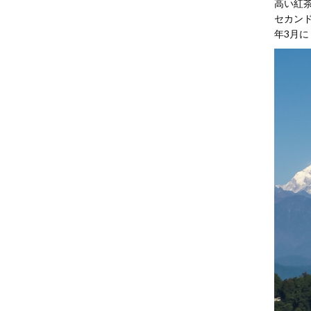
高い紅
セカンド
年3月